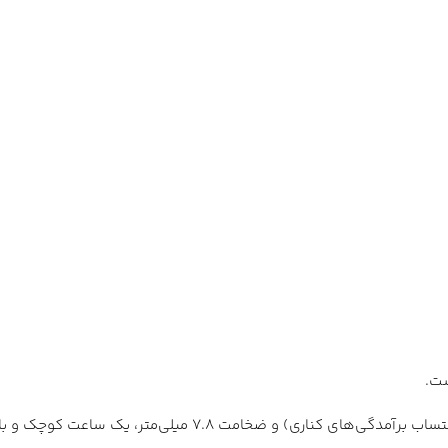
این ساعت با قطر تقریبی 35 میلی‌متر (38.8 میلی‌متر با اح