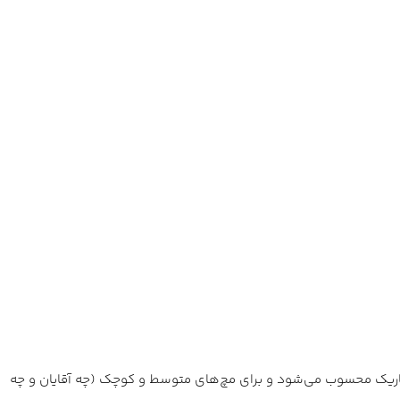
تساب برآمدگی‌های کناری) و ضخامت 7.8 میلی‌متر، یک ساعت کوچک و باریک محسوب می‌شود و برای مچ‌های متوسط و کوچک (چه آقایان و چه