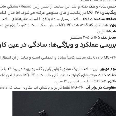
خانم‌ها) مناسب است.
جنس بدنه و بند
:
بدنه و بند این ساعت از جنس رزین (Resin) مشکی مات ساخته شده‌اند. رزین، ماده‌ای سبک، مقاوم و ارزان‌قیمت است که باعث شده MQ-24 به یک ساعت بسیار سبک (حدود 20 گرم) تبدیل شود.
رنگ‌بندی
:
MQ-24 در رنگ‌بندی‌های متنوعی عرضه می‌شود، اما مدل کلاسیک آن دارای بدنه و بند مشکی و صفحه سفید (یا مشکی) با نشانگرهای ساده است.
صفحه ساعت:
صفحه ساعت، بسیار ساده و خوانا است. عقربه‌های ساعت‌شمار، دقیقه
وزن
:
همانطور که گفته شد، MQ-24 بسیار سبک است و تقریباً روی مچ دست احساس نمی‌شود.
شیشه
:
رزین
سایز بند
:
145 تا 205 میلیمتر
بررسی عملکرد و ویژگی‌ها: سادگی در عین کار
Casio MQ-24 یک ساعت کاملاً ساده و ابتدایی است و نباید از آن انتظار امکانات پیشرفته‌ای داشته باشید.
نوع موتور:
این ساعت از یک موتور کوارتز ژاپنی کاسیو بهره می‌برد که با بات
دقت
:
دقت موتورهای کوارتز به طور کلی بالاست و MQ-24 هم از این قاعده مستثنی نیست. دقت این ساعت ±20 ثانیه در ماه است.
باتری
:
SR626SW با عمر تقریبی 3 سال.
مقاومت در برابر آب:
MQ-24 فقط در برابر پاشش آب مقاوم است (Water Resistant). این یعنی می‌توانید دست‌هایتان را با آن بشویید، اما برای شنا، دوش گرفتن یا غواصی مناسب نیست.