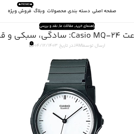
🔥PROMO🔥
صفحه اصلی
دسته بندی محصولات
وبلاگ
فروش ویژه
راهنمای خرید
,
مقالات ما
,
نقد و بررسی
 باورنکردنی
0
ارسال توسط
JAM
در تاریخ 04/12/1403