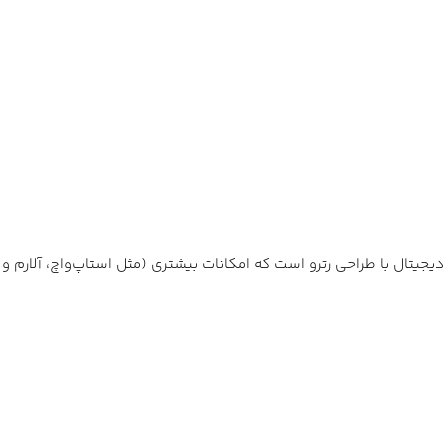
بازار ساعت‌های ارزان‌قیمت دارد، اما یکی از نزدیک‌ترین رقبای آن، مدل F-91W از خود کاسیو است. F-91W یک ساعت دیجیتال با طراحی رترو است که امکانات بیشتری (مثل استاپ‌واچ، آلارم و