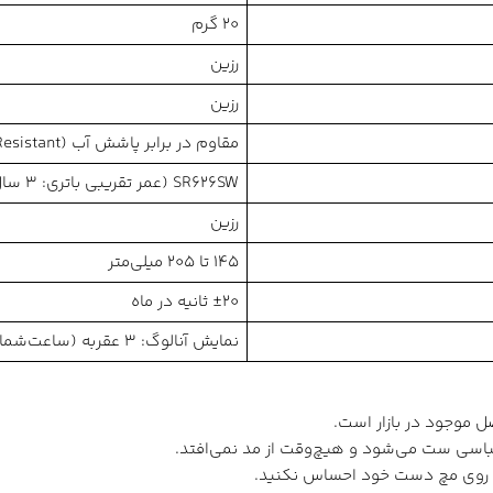
20 گرم
رزین
رزین
مقاوم در برابر پاشش آب (Water Resistant)
SR626SW (عمر تقریبی باتری: 3 سال)
رزین
145 تا 205 میلی‌متر
±20 ثانیه در ماه
نمایش آنالوگ: 3 عقربه (ساعت‌شمار، دقیقه‌شمار، ثانیه‌شمار)
 موجود در بازار است.
 لباسی ست می‌شود و هیچ‌وقت از مد نمی‌افتد.