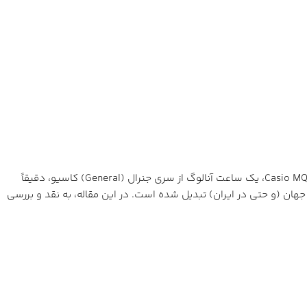
در دنیای پرهیاهوی ساعت‌های هوشمند و پر زرق و برق، گاهی اوقات یک ساعت ساده، ارزان‌قیمت و همه‌کاره می‌تواند بهترین انتخاب باشد. Casio MQ-24، یک ساعت آنالوگ از سری جنرال (General) کاسیو، دقیقاً
هان (و حتی در ایران) تبدیل شده است. در این مقاله، به نقد و بررسی