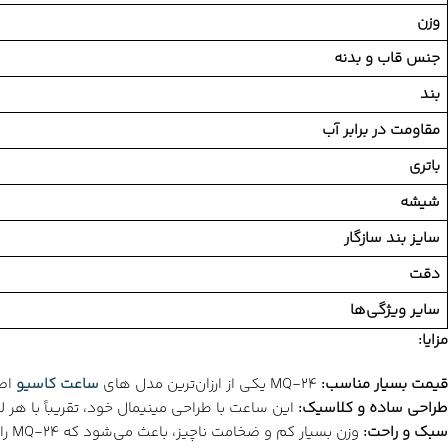
وزن
جنس قاب و بدنه
بند
مقاومت در برابر آب
باتری
شیشه
سایز بند سازگار
دقت
سایر ویژگی‌ها
مزایا
:
قیمت بسیار مناسب:
MQ-24 یکی از ارزان‌ترین مدل های
ساعت کاسیو
اصل
طراحی ساده و کلاسیک
:
این ساعت با طراحی مینیمال خود، تقریباً با هر
سبک و راحت:
وزن بسیار کم و ضخامت ناچیز، باعث می‌شود که MQ-24 را روی مچ دست خود احساس نکنید.