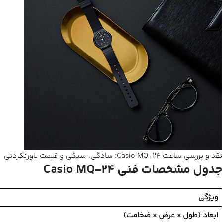
نقد و بررسی ساعت Casio MQ-24: سادگی، سبکی و قیمت باورنکردنی
جدول مشخصات فنی Casio MQ-24
ویژگی
ابعاد (طول × عرض × ضخامت)