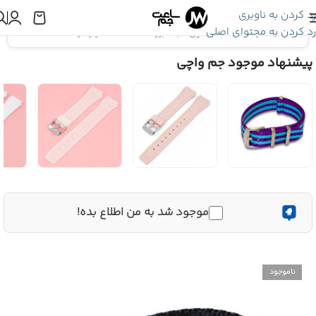
رد کردن به ناوبری
رد کردن به محتوای اصلی
اینجا هستید:
بند ساعت مچی
»
بند برزنت ساعت 20 میلیمتر | کد 4024
پیشنهاد موجود جم واچی
موجود شد به من اطلاع بده!
ناموجود