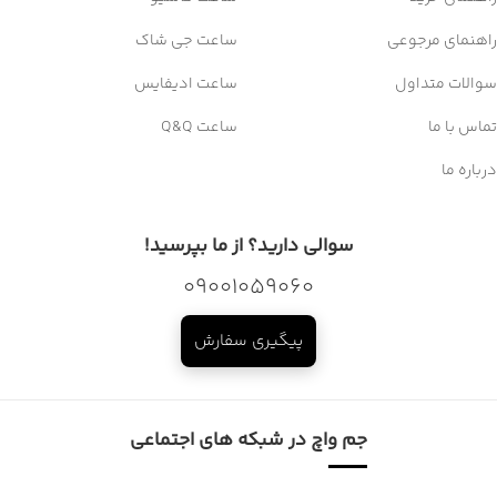
راهنمای مرجوعی
ساعت جی شاک
سوالات متداول
ساعت ادیفایس
تماس با ما
ساعت Q&Q
درباره ما
سوالی دارید؟ از ما بپرسید!
09001059060
پیگیری سفارش
جم واچ در شبکه های اجتماعی