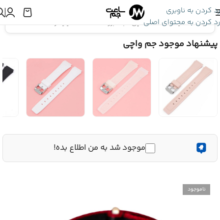
رد کردن به ناوبری
رد کردن به محتوای اصلی
اینجا هستید:
بند ساعت مچی
»
بند برزنت ساعت 22 میلیمتر | کد 4025
پیشنهاد موجود جم واچی
موجود شد به من اطلاع بده!
ناموجود