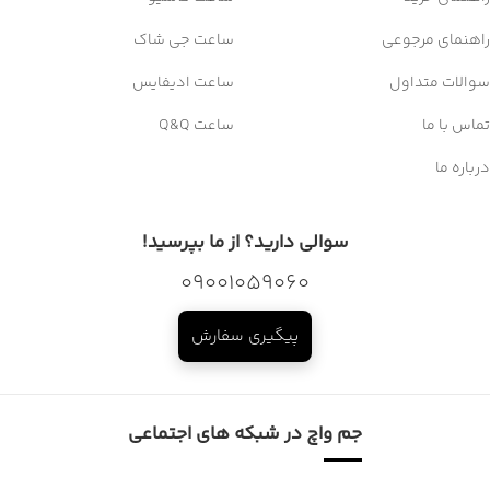
راهنمای مرجوعی
ساعت جی شاک
سوالات متداول
ساعت ادیفایس
تماس با ما
ساعت Q&Q
درباره ما
سوالی دارید؟ از ما بپرسید!
09001059060
پیگیری سفارش
جم واچ در شبکه های اجتماعی