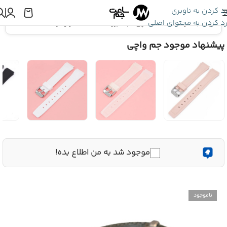
رد کردن به ناوبری
رد کردن به محتوای اصلی
اینجا هستید:
بند ساعت مچی
»
بند برزنت ساعت 22 میلیمتر | کد 4029
پیشنهاد موجود جم واچی
موجود شد به من اطلاع بده!
ناموجود