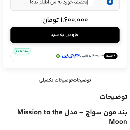
تخفیف خورد به من اطلاع بده!
1.600.000
تومان
افزودن به سبد
بدون کارمزد
/
400,000 تومانی با
۴ قسط
توضیحات
توضیحات تکمیلی
توضیحات
بند مون سواچ – مدل Mission to the
Moon