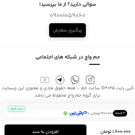
سوالی دارید؟ از ما بپرسید!
09001059060
پیگیری سفارش
جم واچ در شبکه های اجتماعی
کپی رایت 2025© ساعت جَم – همه حقوق مادی و معنوی این وبسایت
برای گروه جم واچ محفوظ می باشد
بدون کارمزد
/
400,000 تومانی با
۴ قسط
1.600.000
تومان
افزودن به سبد