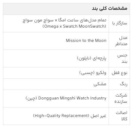
مشخصات کلی بند
تمام مدل‌های ساعت امگا x سواچ مون سواچ
سازگار با
(Omega x Swatch MoonSwatch)
مدل
Mission to the Moon
متناظر
جنس
پارچه‌ای (نایلون)
بند
نوع قفل
ولکرو (چسبی)
رنگ
مشکی
شرکت
Dongguan Mingshi Watch Industry (چین)
سازنده
اصالت
غیر اصل (High-Quality Replacement)
کالا