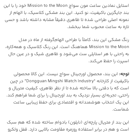
استایل نمادین ساعت مون سواچ Mission to the Moon خود را با این
بند جایگزین باکیفیت، نو کنید. این بند مشکی کلاسیک، با الهام از
نمونه اصلی طراحی شده تا ظاهری دقیقاً مشابه داشته باشد و حسی
تازه به ساعت محبوب شما ببخشد.
رنگ مشکی این بند، کاملاً با طراحی الهام‌گرفته از ماه در مدل
Mission to the Moon هماهنگ است. این رنگ کلاسیک و همه‌کاره،
به راحتی با هر استایلی ست می‌شود و ظاهری شیک و در عین حال
اسپرت را حفظ می‌کند.
توجه:
این بند، محصول اورجینال سواچ نیست. این کالا محصولی
باکیفیت از کارخانه “Dongguan Mingshi Watch Industry” در چین
است که با دقتی بالا ساخته شده تا از نظر ظاهری، کیفیت متریال و
راحتی، تجربه‌ای بسیار نزدیک به بند اورجینال را برای شما فراهم کند.
این یک انتخاب هوشمندانه و اقتصادی برای حفظ زیبایی ساعت
شماست.
این بند از متریال پارچه‌ای (نایلون) بادوام ساخته شده که هم سبک
است و هم در برابر استفاده روزمره مقاومت بالایی دارد. قفل ولکرو