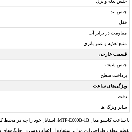
جنس بدنه و بزل
جنس بند
قفل
مقاومت در برابر آب
منبع تغذیه و عمر باتری
قسمت خارجی
جنس شیشه
پرداخت سطح
ویژگی‌های ساعت
دقت
سایر ویژگی‌ها
با ساعت کاسیو مدل MTP-E600B-1B، استایل خود را چه در محیط کار و چه در اوقات فراغت، ارتقا دهید. این ساعت آنالوگ با طراحی ساده و خوانای خود، ترکیبی از ظرافت کلاسیک و ظاهری مدرن است.
نقطه عطف طراحی این مدل، استفاده از
اعداد رومی
در جایگاه‌های ساعت ۱۲، ۳، ۶ و ۹ است که حسی از وقار و است