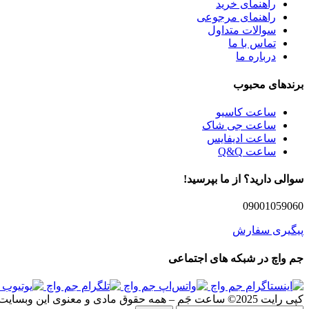
راهنمای خرید
راهنمای مرجوعی
سوالات متداول
تماس با ما
درباره ما
برندهای محبوب
ساعت کاسیو
ساعت جی شاک
ساعت ادیفایس
ساعت Q&Q
سوالی دارید؟ از ما بپرسید!
09001059060
پیگیری سفارش
جم واچ در شبکه های اجتماعی
کپی رایت 2025© ساعت جَم – همه حقوق مادی و معنوی این وبسایت برای گروه جم واچ محفوظ می باشد