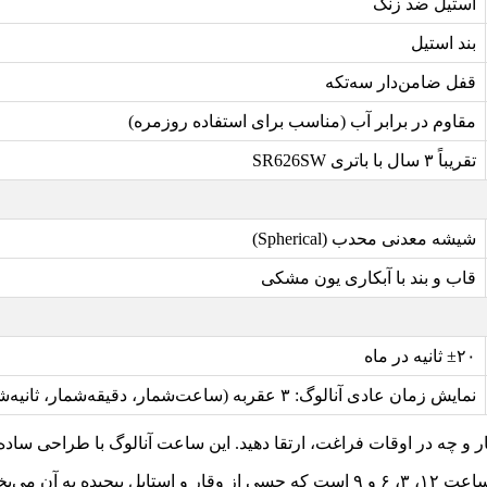
استیل ضد زنگ
بند استیل
قفل ضامن‌دار سه‌تکه
مقاوم در برابر آب (مناسب برای استفاده روزمره)
تقریباً ۳ سال با باتری SR626SW
شیشه معدنی محدب (Spherical)
قاب و بند با آبکاری یون مشکی
±۲۰ ثانیه در ماه
نمایش زمان عادی آنالوگ: ۳ عقربه (ساعت‌شمار، دقیقه‌شمار، ثانیه‌شمار)
ایل پیچیده به آن می‌بخشد.