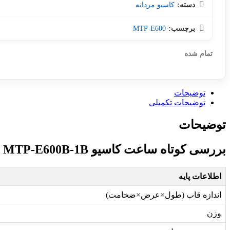
دسته:
کاسیو مردانه
برچسب:
MTP-E600
تمام شده
توضیحات
توضیحات تکمیلی
توضیحات
بررسی کوتاه ساعت کاسیو MTP-E600B-1B
اطلاعات پایه
اندازه قاب (طول×عرض×ضخامت)
وزن