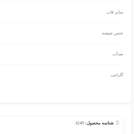
سایز قاب
جنس شیشه
ضدآب
گارانتی
شناسه محصول:
4249