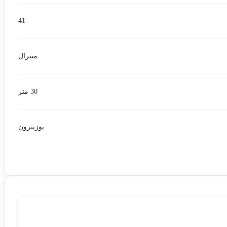
41
مینرال
30 متر
پوزیترون