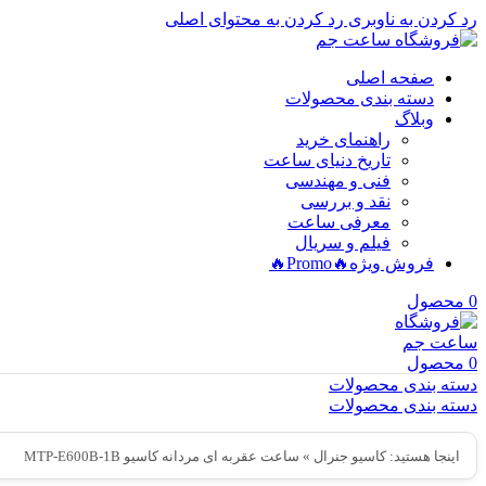
رد کردن به ناوبری
رد کردن به محتوای اصلی
صفحه اصلی
دسته بندی محصولات
وبلاگ
راهنمای خرید
تاریخ دنیای ساعت
فنی و مهندسی
نقد و بررسی
معرفی ساعت
فیلم و سریال
فروش ویژه
🔥Promo🔥
0
محصول
0
محصول
دسته بندی محصولات
دسته بندی محصولات
اینجا هستید:
کاسیو جنرال
»
ساعت عقربه ای مردانه کاسیو MTP-E600B-1B