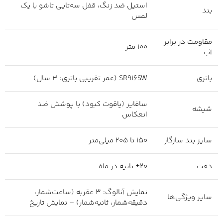
استیل ضد زنگ، قفل سه‌تایی تاشو با یک
بند
لمس
مقاومت در برابر
100 متر
آب
باتری
SR916SW (عمر تقریبی باتری: 3 سال)
سافایر (یاقوت کبود) با پوشش ضد
شیشه
انعکاس
سایز بند سازگار
150 تا 205 میلی‌متر
دقت
±20 ثانیه در ماه
نمایش آنالوگ: 3 عقربه (ساعت‌شمار،
سایر ویژگی‌ها
دقیقه‌شمار، ثانیه‌شمار) – نمایش تاریخ