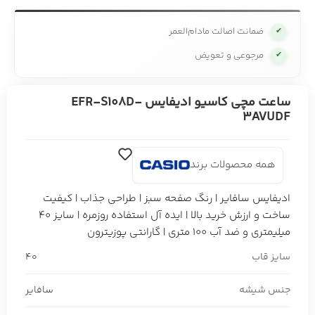
ضمانت اصالت مادام‌العمر
✔
مرجوعی و تعویض
✔
ساعت مچی کاسیو ادیفایس EFR-S108D-
3AVUDF
همه محصولات برند
ادیفایس سافایر | رنگ صفحه سبز | طراحی جذاب | کیفیت
ساخت و ارزش خرید بالا | ایده آل استفاده روزمره | سایز 40
میلیمتری و ضد آب 100 متری | گارانتی پوزیترون
سایز قاب
40
جنس شیشه
سافایر