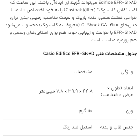
Edifice EFR-S108D می‌تواند گزینه‌ای ایده‌آل باشد. این ساعت که
لقب “قاتل کاسیوک” (Casioak Killer) را به خود اختصاص داده، با
طراحی هشت‌ضلعی، بدنه باریک و قیمت مناسب، رقیبی جدی برای
مدل‌های G-Shock GA-2100 (معروف به کاسیوک) محسوب می‌شود.
EFR-S108D با ظرافت و زیبایی خود، هم برای استایل‌های رسمی و
هم روزمره مناسب است.
جدول مشخصات فنی Casio Edifice EFR-S108D
ویژگی
مشخصات
ابعاد (طول ×
44.8 × 39.9 × 7.8 میلی‌متر
عرض × ضخامت)
وزن
110 گرم
جنس قاب و بدنه
استیل ضد زنگ