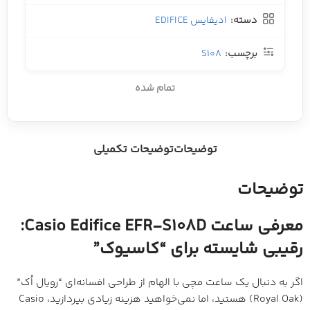
دسته:
ادیفایس EDIFICE
برچسب:
S108
تمام شده
توضیحات
توضیحات تکمیلی
توضیحات
معرفی ساعت Casio Edifice EFR-S108D:
رقیبی شایسته برای “کاسیوک”
اگر به دنبال یک ساعت مچی با الهام از طراحی افسانه‌ای “رویال اُک”
(Royal Oak) هستید، اما نمی‌خواهید هزینه زیادی بپردازید، Casio