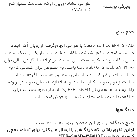
طراحی مشابه رویال اوک، ضخامت بسیار کم
ویژگی برجسته
(7.8mm)
جمع‌بندی
Casio Edifice EFR-S108D با طراحی الهام‌گرفته از رویال اُک، ابعاد
مناسب، ضخامت کم، شیشه سافایر و قیمت بسیار رقابتی، یک ساعت
مچی جذاب و همه‌کاره است. این ساعت می‌تواند جایگزینی عالی برای
Casioak (G-Shock GA-2100) باشد، به خصوص برای کسانی که به
دنبال ساعتی ظریف‌تر و با استایل رسمی‌تر هستند. اگرچه بند این
ساعت از نوع پیوند یکپارچه است و به اندازه بندهای پیوند توپر رده
بالا نیست، اما همچنان EFR-S108D یک انتخاب هوشمندانه برای
علاقه‌مندان به ساعت‌های باکیفیت و خوش‌قیمت است.
دیدگاهها
هیچ دیدگاهی برای این محصول نوشته نشده است.
اولین نفری باشید که دیدگاهی را ارسال می کنید برای “ساعت مچی
کاسیو ادیفایس EFR-S108D-3AVUDF”