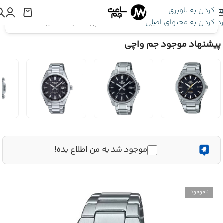
رد کردن به ناوبری
رد کردن به محتوای اصلی
اینجا هستید:
ادیفایس EDIFICE
»
ساعت مچی کاسیو ادیفایس EFR-S108D-3AVUDF
پیشنهاد موجود جم واچی
موجود شد به من اطلاع بده!
ناموجود