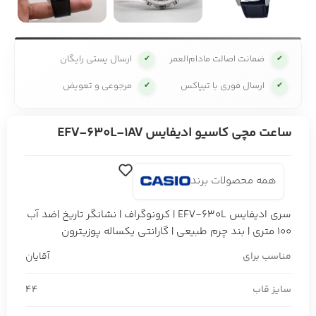
ضمانت اصالت مادام‌العمر
ارسال پستی رایگان
✔
✔
ارسال فوری با تیپاکس
مرجوعی و تعویض
✔
✔
ساعت مچی کاسیو ادیفایس EFV-630L-1AV
همه محصولات برند
سری ادیفایس EFV-630L | کرونوگراف | نشانگر تاریخ |ضد آب
100 متری | بند چرم طبیعی | گارانتی یکساله پوزیترون
مناسب برای
آقایان
سایز قاب
44