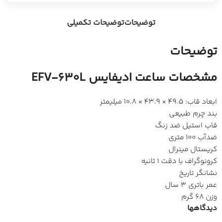
توضیحات
توضیحات تکمیلی
توضیحات
مشخصات ساعت ادیفایس EFV-630L
ابعاد قاب: 49.5 × 43.9 × 10.8 میلیمتر
بند چرم طبیعی
قاب استیل ضد زنگ
ضدآب 100 متری
کریستال مینرال
کرونوگراف با دقت 1 ثانیه
نشانگر تاریخ
عمر باتری 3 سال
وزن 68 گرم
دیدگاهها