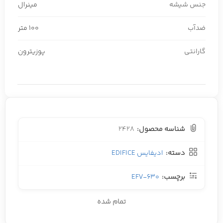
جنس شیشه
مینرال
ضدآب
100 متر
گارانتی
پوزیترون
شناسه محصول:
2428
دسته:
ادیفایس EDIFICE
برچسب:
EFV-630
تمام شده