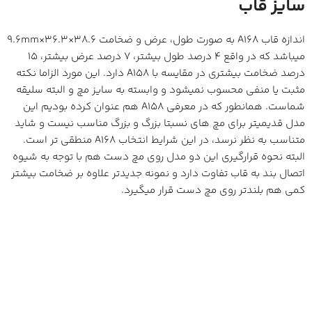
سایز قاب
اندازه قاب A168 به صورت طول، عرض و ضخامت 38.6×36.3×9.6mm
میباشد که در واقع 4 درصد طول بیشتر، 7 درصد عرض بیشتر، 15
درصد ضخامت بیشتری در مقایسه با A158 دارد. این مورد الزاما نکته
مثبت یا منفی محسوب نمیشود و وابسته به سایز مچ و البته سلیقه
شماست. همانطور که در معرفی A158 هم عنوان کرده بودیم این
مدل قدیمیتر برای مچ های نسبتا بزرگ و بزرگ مناسب نیست و شاید
متناسب به نظر نرسد، در این شرایط انتخاب A168 منطقی تر است.
البته نحوه قرارگیری این دو مدل روی مچ دست هم با توجه به شیوه
اتصال بند به قاب تفاوت دارد و نمونه جدیدتر علاوه بر ضخامت بیشتر
کمی هم بلندتر روی مچ دست قرار میگیرد.
بند
نمونه جدیدتر و بزرگتر یعنی A168 از بند با لینک های کوچکتری
استفاده میکند که جذابیت خاصی به ساعت داده است. هرچند از
جهت راحتی و پرداخت فلز تفاوت چندانی بین این دو مدل وجود ندارد