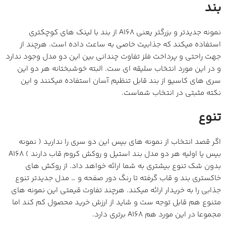
و در این مورد انتخاب سلیقه ای ست. البته خوشبختانه هر دو این
سری های کاسیو از بند قابل تنظیم آسان استفاده میکنند و این
نکته مثبتی در انتخاب شماست.
تنوع
اگر قصد انتخاب از نمونه های بیس این دو سری را ندارید ( نمونه
بیس یا اولیه هر دو مدل بند استیل و روکش کروم قاب دارند ) A168
بدون شک تنوع بیشتری به شما ارائه خواهد داد. از روکش های
خاکستری بند و قاب گرفته تا رنگ دور صفحه و … مدل جدیدتر تنوع
جذابی را به خریدار ارائه میکند. هرچند تفاوت قیمتی این نمونه های
متنوع هم قابل توجه ست و شاید از ارزش خرید محصول کم کند اما
مجموعا در این مورد هم A168 برتری دارد.
عملکرد
عملکرد فنی هر دو ساعت تا حدود زیادی مشابه است. تایمر، استاپ
واچ، سیگنال ساعتی و آلارم در هر دو سری کاسیو جنرال وجود دارد