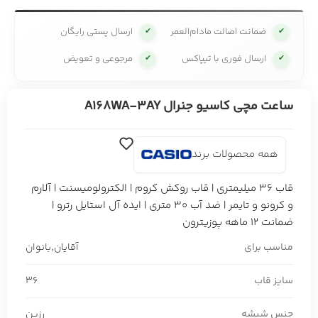
ضمانت اصالت مادام‌العمر
ارسال پستی رایگان
✔
✔
ارسال فوری با تیپاکس
مرجوعی و تعویض
✔
✔
ساعت مچی کاسیو جنرال A168WA-3AY
همه محصولات برند
قاب 36 میلیمتری | قاب روکش کروم | الکترولومیسنت | آلارم
و کرونو و تایمر | ضد آب 30 متری | ایده آل استایل رترو |
ضمانت 12 ماهه پوزیترون
مناسب برای
آقایان
,
بانوان
سایز قاب
36
جنس شیشه
رزین