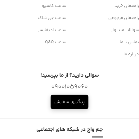
تماس با ما
ساعت Q&Q
درباره ما
سوالی دارید؟ از ما بپرسید!
09001059060
پیگیری سفارش
جم واچ در شبکه های اجتماعی
کپی رایت 2025© ساعت جَم – همه حقوق مادی و معنوی این وبسایت
برای گروه جم واچ محفوظ می باشد