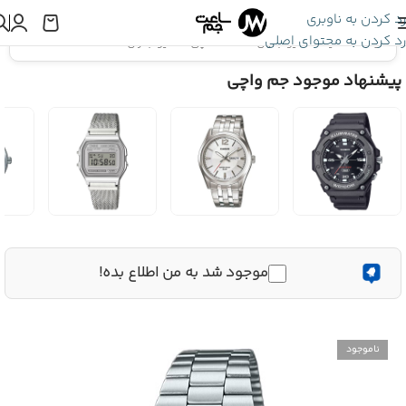
رد کردن به ناوبری
رد کردن به محتوای اصلی
اینجا هستید:
کاسیو جنرال
»
ساعت مچی کاسیو جنرال A168WA-3AY
پیشنهاد موجود جم واچی
موجود شد به من اطلاع بده!
ناموجود