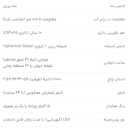
جنس بند
بند رزین
مقاومت در برابر آب
مقاومت تا 100 متر (مناسب شنا)
عمر تقریبی باتری
10 سال (باتری CR2025)
جنس شیشه
شیشه رزین / کروی (Spherical Glass)
مولتی تایم (4 شهر مختلف)
ساعت جهانی
نقشه جهان با 31 منطقه زمانی
استاپ واچ
1/100 ثانیه (ظرفیت 23:59’59.99”)
تایمر
تایمر شمارش معکوس (تا 24 ساعت)
زنگ هشدار
5 آلارم روزانه یا یک‌بار مصرف
نور پس‌زمینه
LED (کهربایی) با مدت زمان قابل انتخاب