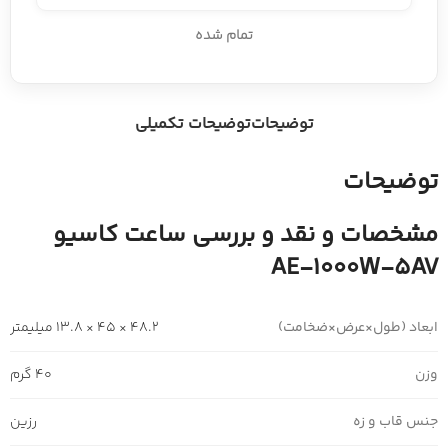
تمام شده
توضیحات
توضیحات تکمیلی
توضیحات
مشخصات و نقد و بررسی ساعت کاسیو
AE-1000W-5AV
ابعاد (طول×عرض×ضخامت)
48.2 × 45 × 13.8 میلیمتر
وزن
40 گرم
جنس قاب و زه
رزین