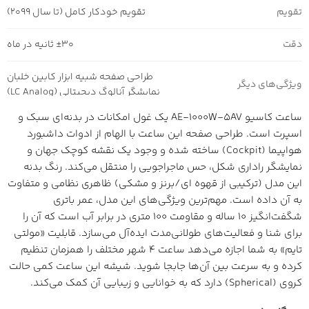
تقویم
تقویم خودکار کامل (تا سال 2099)
دقت
±30 ثانیه در ماه
طراحی صفحه شبیه ابزار کابین خلبان
ویژگی‌های دیگر
نمایشگر آنالوگ دیجیتالی (LC Analog)
ساعت کاسیو AE-1000W-5AV یک غول امکانات در بدنه‌ای سبک و
اسپرت است. طراحی صفحه این ساعت با الهام از ادوات داشبورد
هواپیما (Cockpit) ساخته شده و وجود یک نقشه کوچک جهان و
نمایشگر راداری شکل، حس ماجراجویی را منتقل می‌کند. رنگ بدنه
این مدل (ترکیبی از قهوه ای/برنز و مشکی) ظاهری نظامی و متفاوت
به آن داده است. مهم‌ترین ویژگی‌های این مدل، عمر باتری
شگفت‌انگیز ۱۰ ساله و مقاومت ۱۰۰ متری در برابر آب است که آن را
برای شنا و فعالیت‌های طولانی‌مدت ایده‌آل می‌سازد. قابلیت «مولتی
تایم» به شما اجازه می‌دهد ساعت ۴ شهر مختلف را همزمان تنظیم
کرده و به سرعت بین آن‌ها جابجا شوید. شیشه این ساعت کمی حالت
کروی (Spherical) دارد که به خوانایی و زیبایی آن کمک می‌کند.