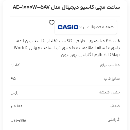
ساعت مچی کاسیو دیجیتال مدل AE-1000W-5AV
همه محصولات برند
قاب 45 میلیمتری | طراحی کاکپیت (خلبانی) | بند رزین | عمر
باتری 10 ساله | مقاومت 100 متری آب | ساعت جهانی (World
Map) | 5 آلارم | گارانتی پوزیترون
مناسب برای
آقایان
سایز قاب
45
جنس شیشه
رزین
ضدآب
100 متر
گارانتی
پوزیترون