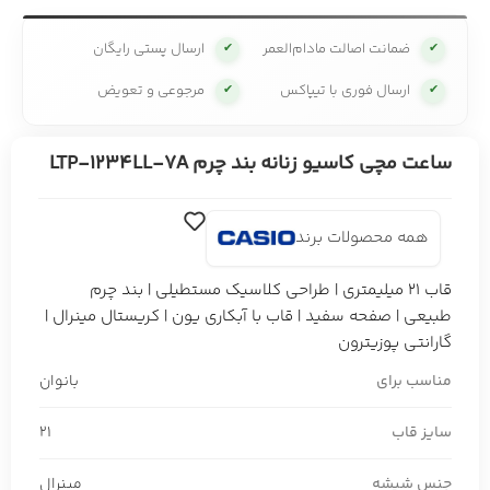
ضمانت اصالت مادام‌العمر
ارسال پستی رایگان
✔
✔
ارسال فوری با تیپاکس
مرجوعی و تعویض
✔
✔
ساعت مچی کاسیو زنانه بند چرم LTP-1234LL-7A
همه محصولات برند
قاب 21 میلیمتری | طراحی کلاسیک مستطیلی | بند چرم
طبیعی | صفحه سفید | قاب با آبکاری یون | کریستال مینرال |
گارانتی پوزیترون
مناسب برای
بانوان
سایز قاب
21
جنس شیشه
مینرال