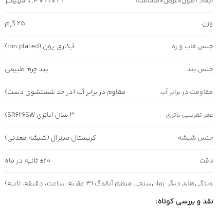
ابعاد (طول×عرض×ضخامت)
32 × 21 × 7.4 میلیمتر
وزن
25 گرم
جنس قاب و زه
آبکاری یون (Ion plated)
جنس بند
بند چرم طبیعی
مقاومت در برابر آب
مقاوم در برابر آب (در حد شستشوی دست)
عمر تقریبی باتری
3 سال (باتری SR626SW)
جنس شیشه
کریستال مینرال (شیشه معدنی)
دقت
±20 ثانیه در ماه
ویژگی‌های دیگر
زمان‌سنجی منظم آنالوگ (3 عقربه: ساعت، دقیقه، ثانیه)
نقد و بررسی کوتاه: