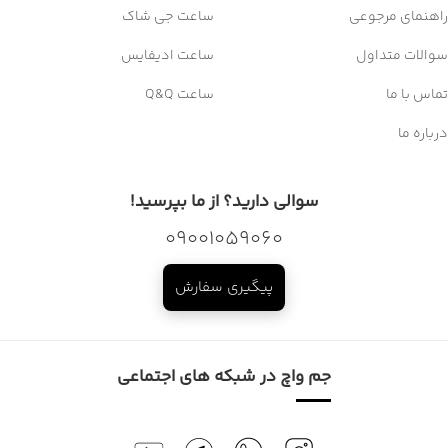
راهنمای مرجوعی
ساعت جی شاک
سوالات متداول
ساعت ادیفایس
تماس با ما
ساعت Q&Q
درباره ما
سوالی دارید؟ از ما بپرسید!
09001059060
پیگیری سفارش
جم واچ در شبکه های اجتماعی