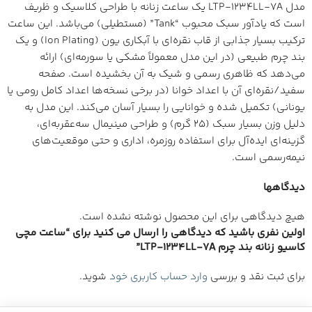
مدل LTP-1234LL-7A یک ساعت زنانه با طراحی کلاسیک و ظریف
است که یادآور سبک محبوب “Tank” (مستطیلی) می‌باشد. این ساعت
ترکیب بسیار جذابی از قاب نقره‌ای با آبکاری یون (Ion Plating) و یک
بند چرم طبیعی (در این مدل معمولاً مشکی یا سورمه‌ای) ارائه
می‌دهد که ظاهری رسمی و شیک به آن بخشیده است. صفحه
سفید/نقره‌ای آن با اعداد خوانا (در برخی نسخه‌ها اعداد کامل رومی یا
یونانی) تکمیل شده و خوانایی را بسیار آسان می‌کند. این مدل به
دلیل وزن بسیار سبک (۲۵ گرم) و طراحی مینیمال سه‌عقربه‌ای،
گزینه‌ای ایده‌آل برای استفاده روزمره، اداری و حتی موقعیت‌های
نیمه‌رسمی است.
دیدگاهها
هیچ دیدگاهی برای این محصول نوشته نشده است.
اولین نفری باشید که دیدگاهی را ارسال می کنید برای “ساعت مچی
کاسیو زنانه بند چرم LTP-1234LL-7A”
برای ثبت نقد و بررسی
وارد حساب کاربری خود
شوید.