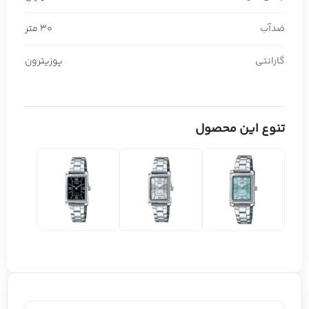
ضدآب
30 متر
گارانتی
پوزیترون
تنوع این محصول