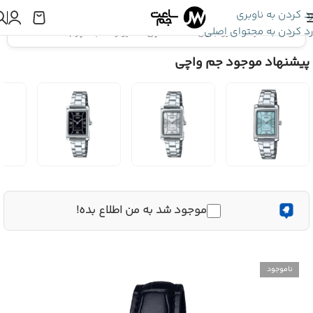
رد کردن به ناوبری
رد کردن به محتوای اصلی
اینجا هستید:
کاسیو جنرال
»
ساعت مچی کاسیو زنانه بند چرم LTP-1234LL-7A
پیشنهاد موجود جم واچی
موجود شد به من اطلاع بده!
ناموجود