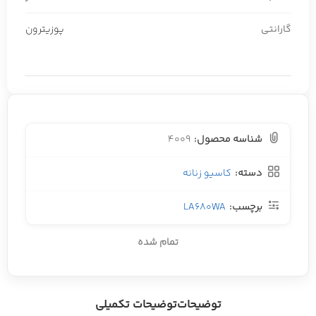
گارانتی
پوزیترون
شناسه محصول:
4009
دسته:
کاسیو زنانه
برچسب:
LA680WA
تمام شده
توضیحات
توضیحات تکمیلی