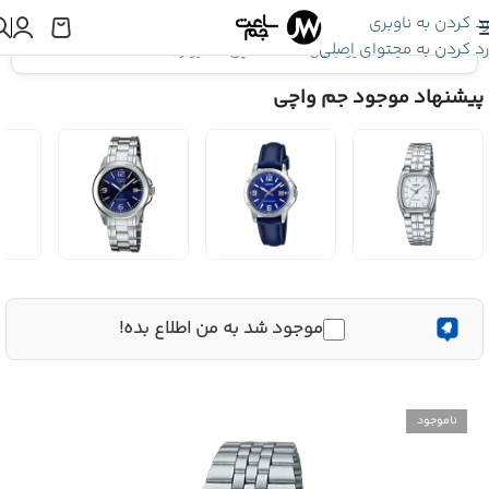
رد کردن به ناوبری
رد کردن به محتوای اصلی
اینجا هستید:
کاسیو جنرال
»
ساعت مچی کاسیو زنانه LA680WA-7
پیشنهاد موجود جم واچی
موجود شد به من اطلاع بده!
ناموجود