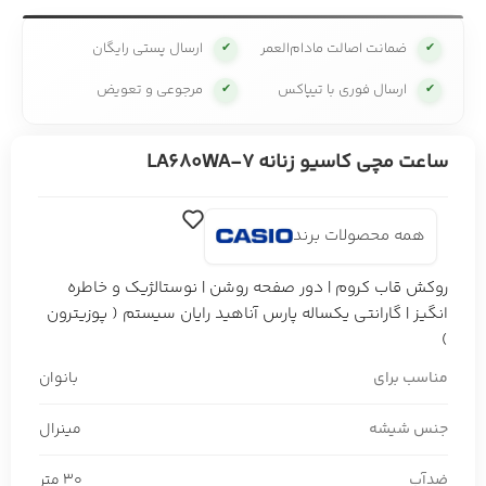
ضمانت اصالت مادام‌العمر
ارسال پستی رایگان
✔
✔
ارسال فوری با تیپاکس
مرجوعی و تعویض
✔
✔
ساعت مچی کاسیو زنانه LA680WA-7
همه محصولات برند
روکش قاب کروم | دور صفحه روشن | نوستالژیک و خاطره
انگیز | گارانتی یکساله پارس آناهید رایان سیستم ( پوزیترون
)
مناسب برای
بانوان
جنس شیشه
مینرال
ضدآب
30 متر