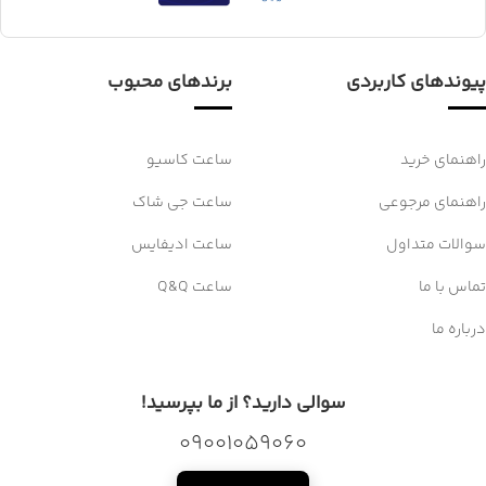
پیوندهای کاربردی
برندهای محبوب
راهنمای خرید
ساعت کاسیو
راهنمای مرجوعی
ساعت جی شاک
سوالات متداول
ساعت ادیفایس
تماس با ما
ساعت Q&Q
درباره ما
سوالی دارید؟ از ما بپرسید!
09001059060