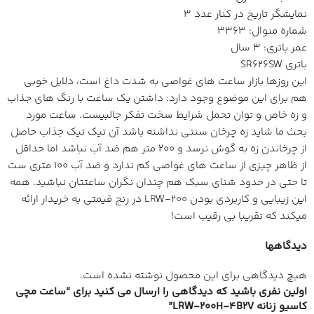
نمایشگر تاریخ در کنار عدد 3
شماره منوال: 3363
عمر باتری: 3 سال
باتری SR626SW
این روزها بازار ساعت های غواصی به شدت داغ است، دلایل خوبی
هم برای این موضوع وجود دارد: داشتن یک ساعت با رنگ های جذاب
و زه خاص و توان تحمل شرایط سخت تفکر جالبیست. ساعت مورد
بحث ما شاید زه چرخان سنتی نداشته باشد آن تیک تیک جذاب حاصل
از چرخاندن زه به گوش نرسد و 200 متر هم ضد آب نباشد اما حداقل
از ظاهر چیزی از ساعت های غواصی کم ندارد و ضد آب 100 متری ست
تا حتی در حدود شنای سبک هم چندان نگران ساعتتان نباشید. همه
این زیبایی و کاربردی بودن LRW-200 در رنج قیمتی به خریدار ارائه
میکند که تقریبا بی رقیب است!
دیدگاهها
هیچ دیدگاهی برای این محصول نوشته نشده است.
اولین نفری باشید که دیدگاهی را ارسال می کنید برای “ساعت مچی
کاسیو زنانه LRW-200H-4B2V”