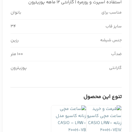
استفاده اسپرت و روزمره | گارانتی 12 ماهه پوزیترون
مناسب برای
بانوان
سایز قاب
34
جنس شیشه
رزین
ضدآب
100 متر
گارانتی
پوزیترون
تنوع این محصول