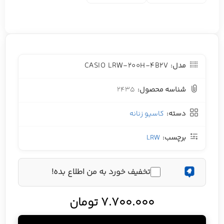
CASIO LRW-200H-4B2V
مدل:
شناسه محصول:
2435
دسته:
کاسیو زنانه
برچسب:
LRW
تخفیف خورد به من اطلاع بده!
7.700.000
تومان