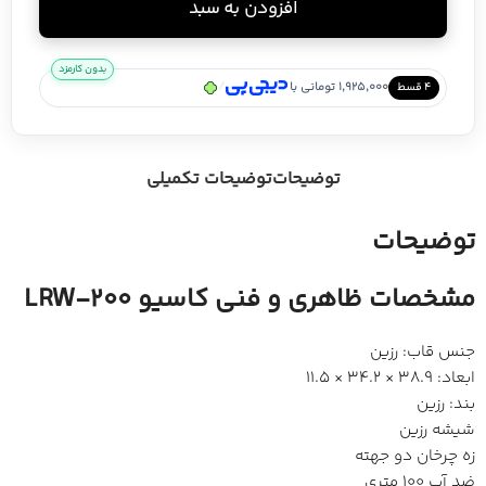
افزودن به سبد
بدون کارمزد
/
1,925,000 تومانی با
۴ قسط
توضیحات
توضیحات تکمیلی
توضیحات
مشخصات ظاهری و فنی کاسیو LRW-200
جنس قاب: رزین
ابعاد: 38.9 × 34.2 × 11.5
بند: رزین
شیشه رزین
زه چرخان دو جهته
ضد آب 100 متری