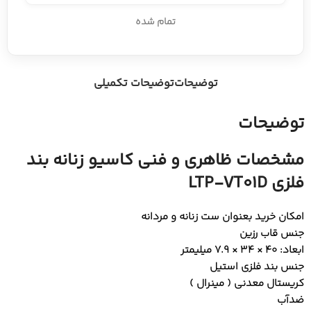
تمام شده
توضیحات
توضیحات تکمیلی
توضیحات
مشخصات ظاهری و فنی کاسیو زنانه بند
فلزی LTP-VT01D
امکان خرید بعنوان ست زنانه و مردانه
جنس قاب رزین
ابعاد: 40 × 34 × 7.9 میلیمتر
جنس بند فلزی استیل
کریستال معدنی ( مینرال )
ضدآب