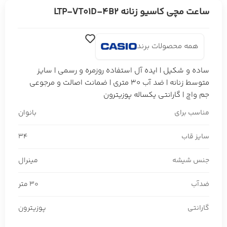
ساعت مچی کاسیو زنانه LTP-VT01D-4B2
همه محصولات برند
ساده و شکیل | ایده آل استفاده روزمره و رسمی | سایز
متوسط زنانه | ضد آب 30 متری | ضمانت اصالت و مرجوعی
جم واچ | گارانتی یکساله پوزیترون
مناسب برای
بانوان
سایز قاب
34
جنس شیشه
مینرال
ضدآب
30 متر
گارانتی
پوزیترون