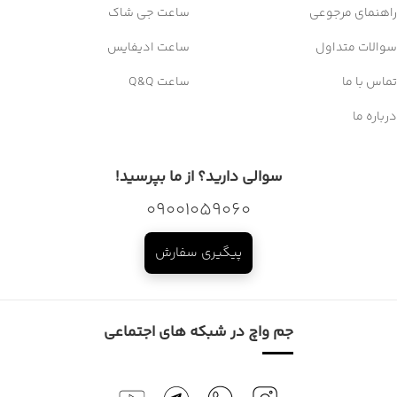
راهنمای مرجوعی
ساعت جی شاک
سوالات متداول
ساعت ادیفایس
تماس با ما
ساعت Q&Q
درباره ما
سوالی دارید؟ از ما بپرسید!
09001059060
پیگیری سفارش
جم واچ در شبکه های اجتماعی