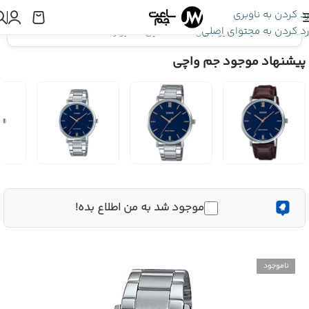
رد کردن به ناوبری
رد کردن به محتوای اصلی
اینجا هستید:
کاسیو جنرال
»
ساعت مچی کاسیو زنانه LTP-VT01D-4B2
پیشنهاد موجود جم واچی
موجود شد به من اطلاع بده!
ناموجود