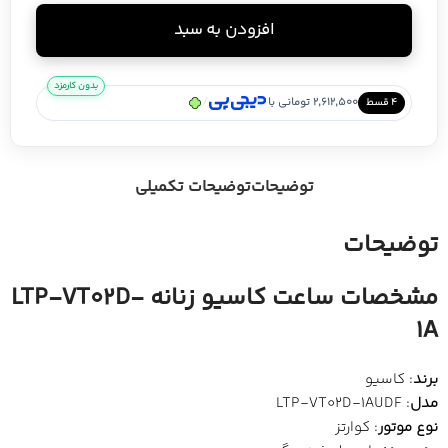
افزودن به سبد
بدون کارمزد
/
2,612,500 تومانی با
۴ قسط
توضیحات
توضیحات تکمیلی
توضیحات
مشخصات ساعت کاسیو زنانه LTP-VT02D-
1A
برند
: کاسیو
مدل
: LTP-VT02D-1AUDF
نوع موتور
: کوارتز