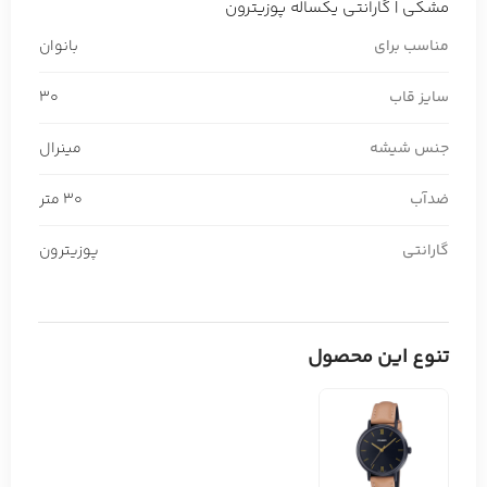
مشکی | گارانتی یکساله پوزیترون
مناسب برای
بانوان
سایز قاب
30
جنس شیشه
مینرال
ضدآب
30 متر
گارانتی
پوزیترون
تنوع این محصول