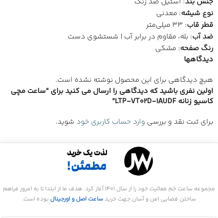
جنس بند
: استیل ضد زنگ
نوع شیشه
: معدنی
قطر قاب
: 33 میلی‌متر
ضد آب
: بله، مقاوم در برابر آب | شستشوی دست
رنگ صفحه
: مشکی
دیدگاهها
هیچ دیدگاهی برای این محصول نوشته نشده است.
اولین نفری باشید که دیدگاهی را ارسال می کنید برای “ساعت مچی
کاسیو زنانه LTP-VT02D-1AUDF”
برای ثبت نقد و بررسی
وارد حساب کاربری خود
شوید.
مجموعه ساعت جَم فعالیت خود را از سال 1401 آغاز کرد. هدف ما از ابتدا تا به امروز فراهم
ساختن فضایی امن و آسان جهت خرید
ساعت اصل و اورجینال
بوده است.