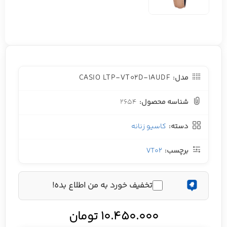
CASIO LTP-VT02D-1AUDF
مدل:
شناسه محصول:
2654
دسته:
کاسیو زنانه
برچسب:
VT02
تخفیف خورد به من اطلاع بده!
10.450.000
تومان