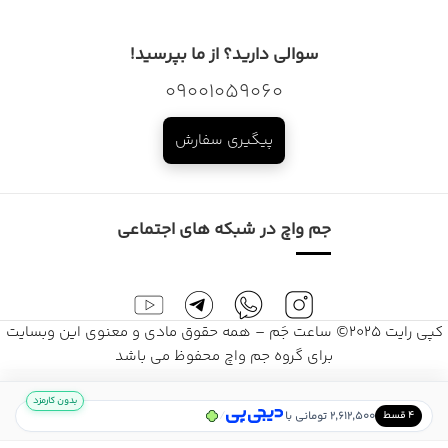
سوالی دارید؟ از ما بپرسید!
09001059060
پیگیری سفارش
جم واچ در شبکه های اجتماعی
کپی رایت 2025© ساعت جَم – همه حقوق مادی و معنوی این وبسایت
برای گروه جم واچ محفوظ می باشد
بدون کارمزد
/
2,612,500 تومانی با
۴ قسط