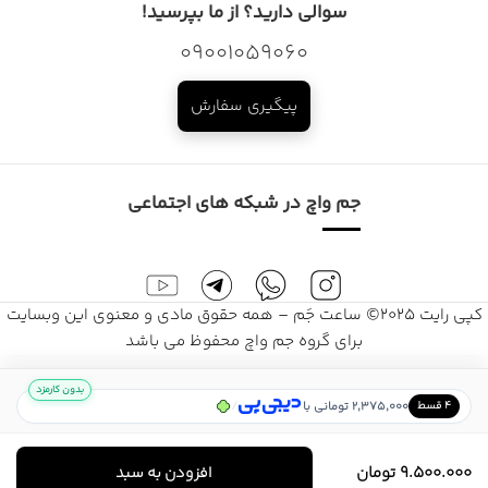
سوالی دارید؟ از ما بپرسید!
09001059060
پیگیری سفارش
جم واچ در شبکه های اجتماعی
کپی رایت 2025© ساعت جَم – همه حقوق مادی و معنوی این وبسایت
برای گروه جم واچ محفوظ می باشد
بدون کارمزد
/
2,375,000 تومانی با
۴ قسط
9.500.000
تومان
افزودن به سبد