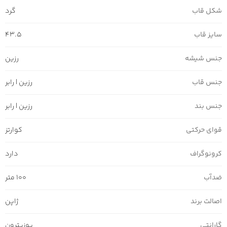
شکل قاب
گرد
سایز قاب
43.5
جنس شیشه
رزین
جنس قاب
رزین | رابر
جنس بند
رزین | رابر
قوای حرکتی
کوارتز
کرونوگراف
دارد
ضدآب
100 متر
اصالت برند
ژاپن
گارانتی
پوزیترون