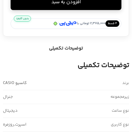
افزودن به سبد
بدون کارمزد
/
2,375,000 تومانی با
۴ قسط
توضیحات تکمیلی
توضیحات تکمیلی
برند
کاسیو CASIO
زیرمجموعه
جنرال
نوع ساعت
دیجیتال
نوع کاربری
اسپرت
,
روزمره