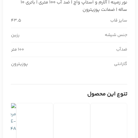
نور زمینه | آلارم و استاپ واچ | ضد آب 100 متری | باتری 10
ساله | ضمانت پوزیترون
سایز قاب
43.5
جنس شیشه
رزین
ضدآب
100 متر
گارانتی
پوزیترون
تنوع این محصول