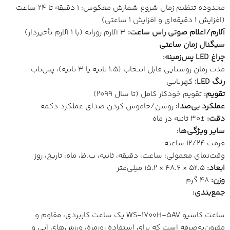
محدوده تنظیم زمان شروع شمارش معکوس: 1 دقیقه تا 24 ساعت
(افزایش 1 دقیقه‌ای و افزایش 1 ساعتی)
آلارم/اعلام صوتی راس ساعت
:
3 آلارم روزانه (با 1 آلارم تأخیردار)
سیگنال زمان ساعتی
چراغ
LED
پس‌زمینه
:
مدت زمان روشنایی قابل انتخاب (1.5 ثانیه یا 3 ثانیه)، پس‌تاب
رنگ
LED:
کهربایی
تقویم
:
تقویم خودکار کامل (تا سال 2099)
عملکرد بی‌صدا
:
روشن/خاموش کردن صدای عملکرد دکمه
دقت
:
±30 ثانیه در ماه
سایر ویژگی‌ها
:
فرمت 12/24 ساعته
وقت‌نمای معمولی: ساعت، دقیقه، ثانیه، ب.ظ، ماه، تاریخ، روز
ابعاد
:
52.5 × 48.6 × 15.2 میلی‌متر
وزن
:
48 گرم
جمع‌بندی
:
ساعت کاسیو WS-1700H-5AV یک ساعت کاربردی، مقاوم و
مقرون‌به‌صرفه است که برای استفاده روزمره، ورزش‌های آبی و