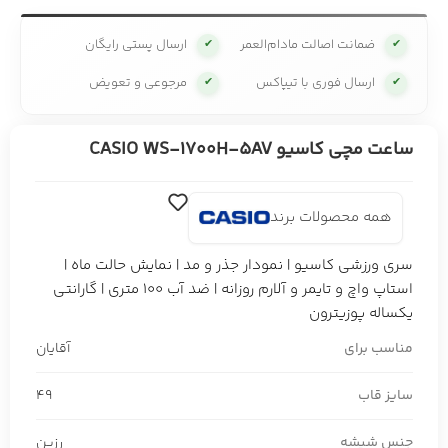
ضمانت اصالت مادام‌العمر
ارسال پستی رایگان
✔
✔
ارسال فوری با تیپاکس
مرجوعی و تعویض
✔
✔
ساعت مچی کاسیو CASIO WS-1700H-5AV
همه محصولات برند
سری ورزشی کاسیو | نمودار جذر و مد | نمایش حالت ماه |
استاپ واچ و تایمر و آلارم روزانه | ضد آب 100 متری | گارانتی
یکساله پوزیترون
مناسب برای
آقایان
سایز قاب
49
جنس شیشه
رزین