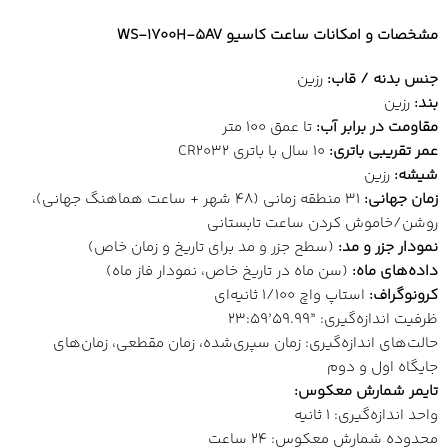
مشخصات و امکانات ساعت کاسیو
WS-1700H-5AV
جنس بدنه / قاب
:
رزین
بند
:
رزین
مقاومت در برابر آب
:
تا عمق 100 متر
عمر تقریبی باتری
:
10 سال با باتری CR2032
شیشه
:
رزین
زمان جهانی
:
31 منطقه زمانی (48 شهر + ساعت هماهنگ جهانی)،
روشن/خاموش کردن ساعت تابستانی
نمودار جزر و مد
:
(سطح جزر و مد برای تاریخ و زمان خاص)
داده‌های ماه
:
(سن ماه در تاریخ خاص، نمودار فاز ماه)
کرونوگراف
:
استاپ واچ 1/100 ثانیه‌ای
ظرفیت اندازه‌گیری: ‎23:59’59.99”‎
حالت‌های اندازه‌گیری: زمان سپری‌شده، زمان مقطعی، زمان‌های
جایگاه اول و دوم
تایمر شمارش معکوس
:
واحد اندازه‌گیری: 1 ثانیه
محدوده شمارش معکوس: 24 ساعت