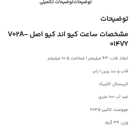
توضیحات
توضیحات تکمیلی
توضیحات
مشخصات ساعت کیو اند کیو اصل V02A-
014VY
ابعاد قاب: 43 میلیمتر | ضخامت 10.5 میلیمتر
قاب و بند رزین | رابر
کریستال اکلریک
ضد آب 100 متری
موومنت کالیبر 2035
وزن: 39 گرم