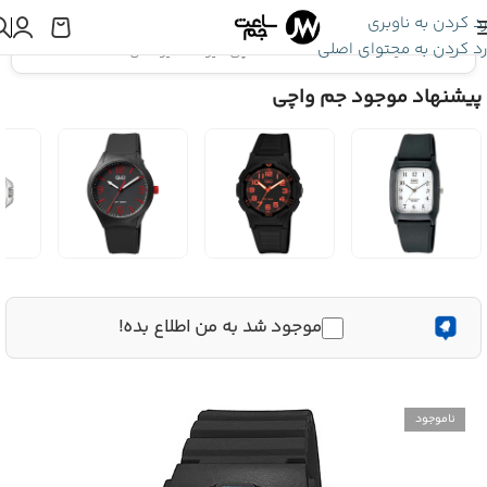
رد کردن به ناوبری
رد کردن به محتوای اصلی
اینجا هستید:
ساعت Q&Q
»
ساعت مچی کیو اند کیو اصل V02A-014VY
پیشنهاد موجود جم واچی
موجود شد به من اطلاع بده!
ناموجود