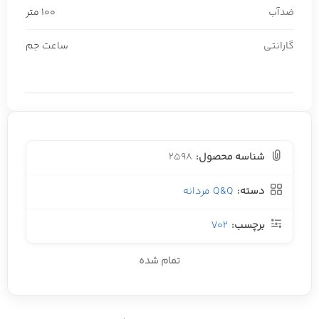
ضدآب
100 متر
گارانتی
ساعت جم
شناسه محصول:
2598
دسته:
Q&Q مردانه
برچسب:
V02
تمام شده