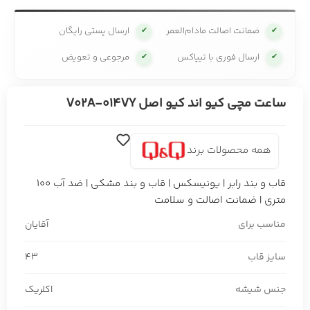
ضمانت اصالت مادام‌العمر
ارسال پستی رایگان
✔
✔
ارسال فوری با تیپاکس
مرجوعی و تعویض
✔
✔
ساعت مچی کیو اند کیو اصل V02A-014VY
همه محصولات برند
قاب و بند رابر | یونیسکس | قاب و بند مشکی | ضد آب 100
متری | ضمانت اصالت و سلامت
مناسب برای
آقایان
سایز قاب
43
جنس شیشه
اکلریک