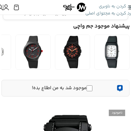
رد کردن به ناوبری
رد کردن به محتوای اصلی
اینجا هستید:
ساعت Q&Q
»
ساعت مچی کیو اند کیو دیجیتال مردانه GW87J011Y
پیشنهاد موجود جم واچی
موجود شد به من اطلاع بده!
ناموجود