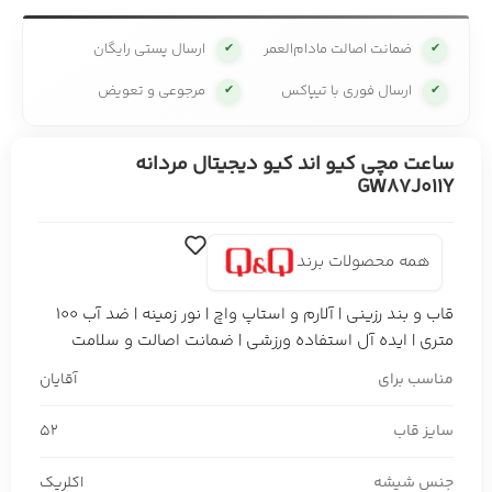
ضمانت اصالت مادام‌العمر
ارسال پستی رایگان
✔
✔
ارسال فوری با تیپاکس
مرجوعی و تعویض
✔
✔
ساعت مچی کیو اند کیو دیجیتال مردانه
GW87J011Y
همه محصولات برند
قاب و بند رزینی | آلارم و استاپ واچ | نور زمینه | ضد آب 100
متری | ایده آل استفاده ورزشی | ضمانت اصالت و سلامت
مناسب برای
آقایان
سایز قاب
52
جنس شیشه
اکلریک