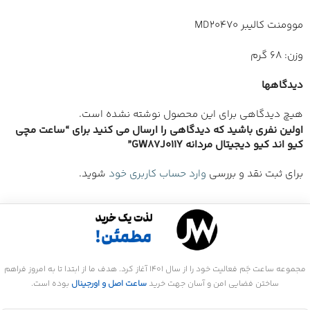
موومنت کالیبر MD20470
وزن: 68 گرم
دیدگاهها
هیچ دیدگاهی برای این محصول نوشته نشده است.
اولین نفری باشید که دیدگاهی را ارسال می کنید برای “ساعت مچی
کیو اند کیو دیجیتال مردانه GW87J011Y”
برای ثبت نقد و بررسی
وارد حساب کاربری خود
شوید.
مجموعه ساعت جَم فعالیت خود را از سال 1401 آغاز کرد. هدف ما از ابتدا تا به امروز فراهم
ساختن فضایی امن و آسان جهت خرید
ساعت اصل و اورجینال
بوده است.