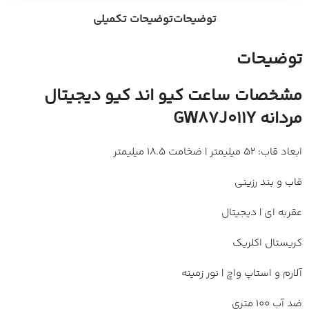
توضیحات
توضیحات تکمیلی
توضیحات
مشخصات ساعت کیو اند کیو دیجیتال
مردانه GW87J011Y
ابعاد قاب: 52 میلیمتر | ضخامت 18.5 میلیمتر
قاب و بند رزینی
عقربه ای | دیجیتال
کریستال اکلریک
آلارم و استاپ واچ | نور زمینه
ضد آب 100 متری