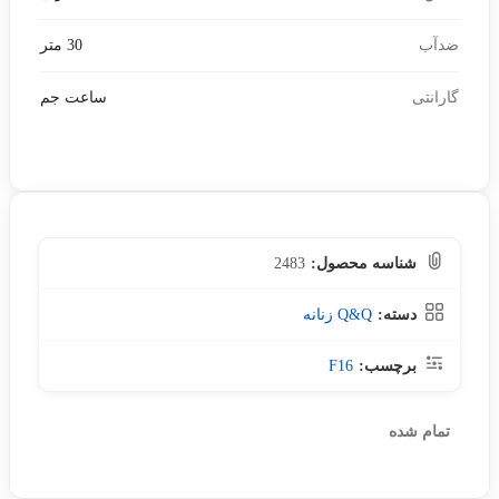
ضدآب
30 متر
گارانتی
ساعت جم
شناسه محصول:
2483
دسته:
Q&Q زنانه
برچسب:
F16
تمام شده