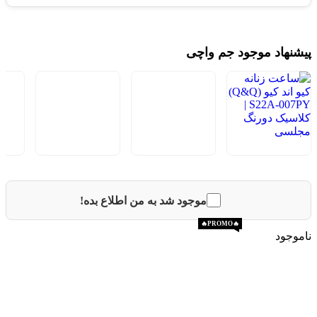
پیشنهاد موجود جم واچی
موجود شد به من اطلاع بده!
🔥PROMO🔥
🔥PROMO🔥
ناموجود