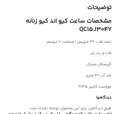
توضیحات
مشخصات ساعت کیو اند کیو زنانه
QC15J304Y
ابعاد قاب: 32 میلیمتر | ضخامت 7 میلیمتر
قاب و بند رابر
کریستال مینرال
ضد آب 30 متری
موومنت کالیبر 2035
دیدگاهها
هیچ دیدگاهی برای این محصول نوشته نشده است.