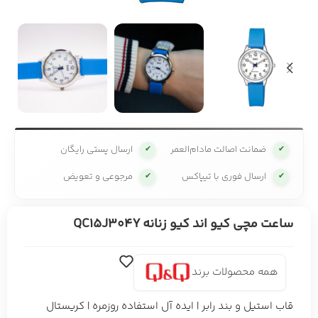
ضمانت اصالت مادام‌العمر
ارسال پستی رایگان
✔
✔
ارسال فوری با تیپاکس
مرجوعی و تعویض
✔
✔
ساعت مچی کیو اند کیو زنانه QC15J304Y
همه محصولات برند
قاب استیل و بند رابر | ایده آل استفاده روزمره | کریستال