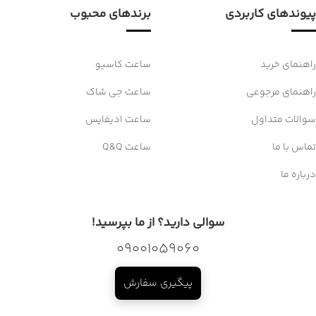
پیوندهای کاربردی
برندهای محبوب
راهنمای خرید
ساعت کاسیو
راهنمای مرجوعی
ساعت جی شاک
سوالات متداول
ساعت ادیفایس
تماس با ما
ساعت Q&Q
درباره ما
سوالی دارید؟ از ما بپرسید!
09001059060
پیگیری سفارش