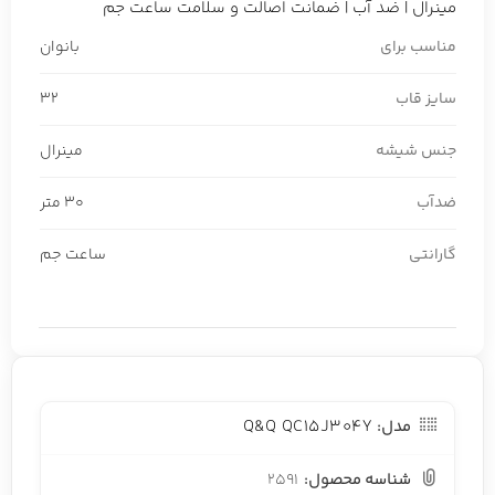
مینرال | ضد آب | ضمانت اصالت و سلامت ساعت جم
مناسب برای
بانوان
سایز قاب
32
جنس شیشه
مینرال
ضدآب
30 متر
گارانتی
ساعت جم
Q&Q QC15J304Y
مدل:
شناسه محصول:
2591