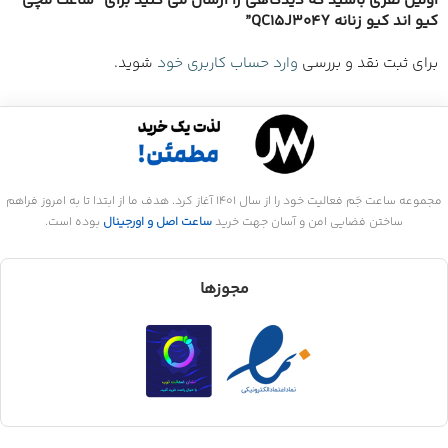
اولین نفری باشید که دیدگاهی را ارسال می کنید برای “ساعت مچی
کیو اند کیو زنانه QC15J304Y”
برای ثبت نقد و بررسی
وارد حساب کاربری خود
شوید.
مجموعه ساعت جَم فعالیت خود را از سال 1401 آغاز کرد. هدف ما از ابتدا تا به امروز فراهم
ساختن فضایی امن و آسان جهت خرید
ساعت اصل و اورجینال
بوده است.
مجوزها