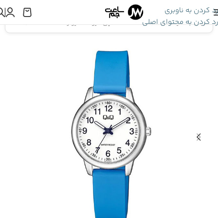
رد کردن به ناوبری
رد کردن به محتوای اصلی
اینجا هستید:
ساعت Q&Q
»
ساعت مچی کیو اند کیو زنانه QC15J304Y