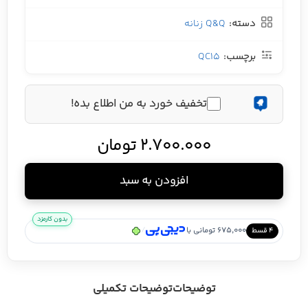
دسته:
Q&Q زنانه
برچسب:
QC15
تخفیف خورد به من اطلاع بده!
2.700.000
تومان
افزودن به سبد
بدون کارمزد
/
675,000 تومانی با
۴ قسط
توضیحات
توضیحات تکمیلی