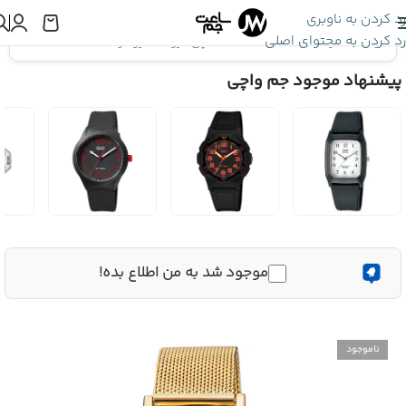
رد کردن به ناوبری
رد کردن به محتوای اصلی
اینجا هستید:
ساعت Q&Q
»
ساعت مچی کیو اند کیو مردانه C34A-012PY
پیشنهاد موجود جم واچی
موجود شد به من اطلاع بده!
ناموجود