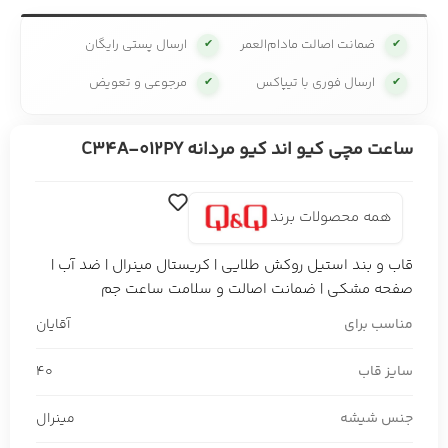
ضمانت اصالت مادام‌العمر
ارسال پستی رایگان
✔
✔
ارسال فوری با تیپاکس
مرجوعی و تعویض
✔
✔
ساعت مچی کیو اند کیو مردانه C34A-012PY
همه محصولات برند
قاب و بند استیل روکش طلایی | کریستال مینرال | ضد آب |
صفحه مشکی | ضمانت اصالت و سلامت ساعت جم
مناسب برای
آقایان
سایز قاب
40
جنس شیشه
مینرال