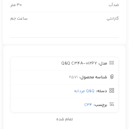
ضدآب
30 متر
گارانتی
ساعت جم
Q&Q C34A-012PY
مدل:
شناسه محصول:
2571
دسته:
Q&Q مردانه
برچسب:
C34
تمام شده