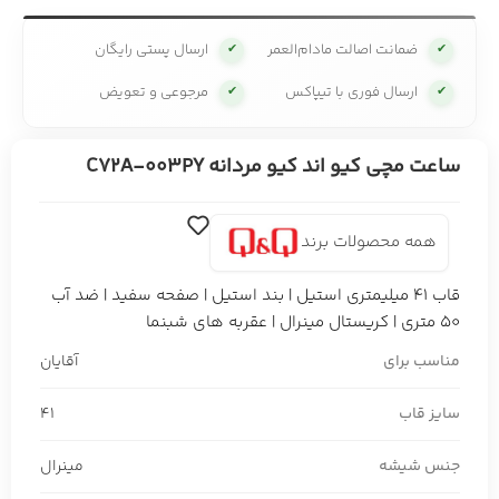
ضمانت اصالت مادام‌العمر
ارسال پستی رایگان
✔
✔
ارسال فوری با تیپاکس
مرجوعی و تعویض
✔
✔
ساعت مچی کیو اند کیو مردانه C72A-003PY
همه محصولات برند
قاب 41 میلیمتری استیل | بند استیل | صفحه سفید | ضد آب
50 متری | کریستال مینرال | عقربه های شبنما
مناسب برای
آقایان
سایز قاب
41
جنس شیشه
مینرال