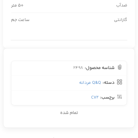
ضدآب
50 متر
گارانتی
ساعت جم
شناسه محصول:
2498
دسته:
Q&Q مردانه
برچسب:
C72
تمام شده