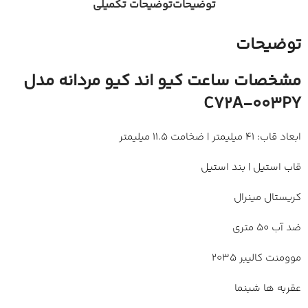
توضیحات
توضیحات تکمیلی
توضیحات
مشخصات ساعت کیو اند کیو مردانه مدل
C72A-003PY
ابعاد قاب: 41 میلیمتر | ضخامت 11.5 میلیمتر
قاب استیل | بند استیل
کریستال مینرال
ضد آب 50 متری
موومنت کالیبر 2035
عقربه ها شبنما