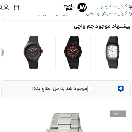
رد کردن به ناوبری
رد کردن به محتوای اصلی
اینجا هستید:
ساعت Q&Q
»
ساعت مچی کیو اند کیو مردانه C72A-003PY
پیشنهاد موجود جم واچی
موجود شد به من اطلاع بده!
ناموجود