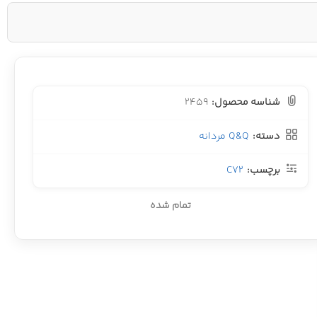
شناسه محصول:
2459
دسته:
Q&Q مردانه
برچسب:
C72
تمام شده