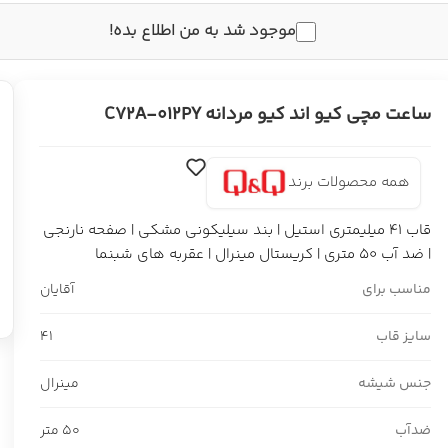
موجود شد به من اطلاع بده!
ساعت مچی کیو اند کیو مردانه C72A-012PY
همه محصولات برند
قاب 41 میلیمتری استیل | بند سیلیکونی مشکی | صفحه نارنجی
| ضد آب 50 متری | کریستال مینرال | عقربه های شبنما
مناسب برای
آقایان
سایز قاب
41
جنس شیشه
مینرال
ضدآب
50 متر