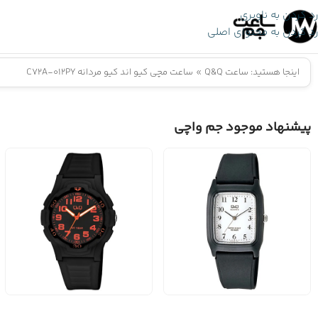
رد کردن به ناوبری
رد کردن به محتوای اصلی
اینجا هستید:
ساعت Q&Q
»
ساعت مچی کیو اند کیو مردانه C72A-012PY
پیشنهاد موجود جم واچی