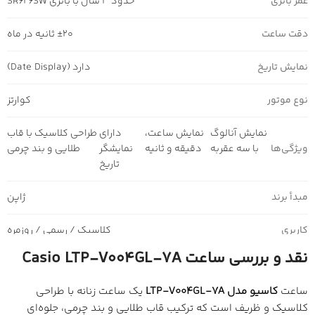
عمر باتری
حدود 3 سال با باتری SR626SW
دقت ساعت
±20 ثانیه در ماه
نمایش تاریخ
دارد (Date Display)
نوع موتور
کوارتز
نمایش آنالوگ
نمایش ساعت،
دارای
طراحی کلاسیک با قاب
ویژگی‌ها
با سه عقربه
دقیقه و ثانیه
نمایشگر
طلایی و بند چرمی
تاریخ
مبدأ برند
ژاپن
کاربری
کلاسیک / رسمی / روزمره
نقد و بررسی ساعت Casio LTP-V004GL-7A
ساعت
کاسیو مدل LTP‑V004GL‑7A
یک ساعت زنانه با طراحی
کلاسیک و ظریف است که ترکیب قاب طلایی و بند چرمی، جلوه‌ای