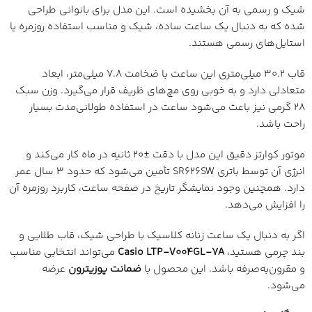
شیک و رسمی به آن بخشیده است. این مدل برای بانوانی طراحی
شده که به دنبال یک ساعت ساده، شیک و مناسب استفاده روزمره یا
استایل‌های رسمی هستند.
قاب 30.2 میلی‌متری این ساعت با ضخامت 7.8 میلی‌متر، ابعاد
متعادلی دارد و به خوبی روی مچ‌های ظریف قرار می‌گیرد. وزن سبک
28 گرمی نیز باعث می‌شود ساعت در استفاده طولانی‌مدت بسیار
راحت باشد.
موتور کوارتز دقیق این مدل با دقت ±20 ثانیه در ماه کار می‌کند و
انرژی آن توسط باتری SR626SW تأمین می‌شود که حدود 3 سال عمر
دارد. همچنین وجود نمایشگر تاریخ در صفحه ساعت، کاربرد روزمره آن
را افزایش می‌دهد.
اگر به دنبال یک ساعت زنانه کلاسیک با طراحی شیک، قاب طلایی و
بند چرمی هستید،
Casio LTP‑V004GL‑7A
می‌تواند انتخابی مناسب
و مقرون‌به‌صرفه باشد. این محصول با
ضمانت پوزیترون
عرضه
می‌شود.