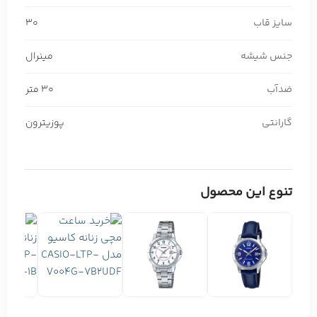
سایز قاب
30
جنس شیشه
مینرال
ضدآب
30 متر
گارانتی
پوزیترون
تنوع این محصول