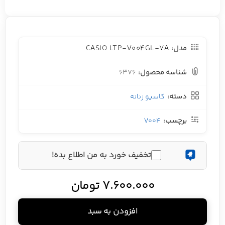
CASIO LTP-V004GL-7A
مدل:
شناسه محصول:
6376
دسته:
کاسیو زنانه
برچسب:
V004
تخفیف خورد به من اطلاع بده!
7.600.000
تومان
افزودن به سبد