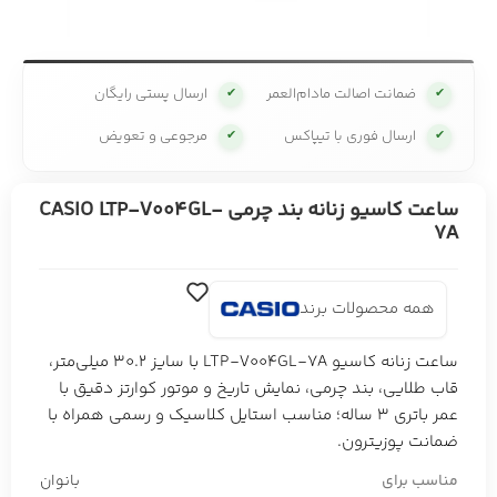
ضمانت اصالت مادام‌العمر
ارسال پستی رایگان
✔
✔
ارسال فوری با تیپاکس
مرجوعی و تعویض
✔
✔
ساعت کاسیو زنانه بند چرمی CASIO LTP-V004GL-
7A
همه محصولات برند
ساعت زنانه کاسیو LTP‑V004GL‑7A با سایز 30.2 میلی‌متر،
قاب طلایی، بند چرمی، نمایش تاریخ و موتور کوارتز دقیق با
عمر باتری 3 ساله؛ مناسب استایل کلاسیک و رسمی همراه با
ضمانت پوزیترون.
مناسب برای
بانوان