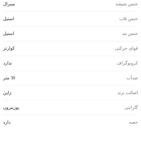
جنس شیشه
مینرال
جنس قاب
استیل
جنس بند
استیل
قوای حرکتی
کوارتز
کرونوگراف
ندارد
ضدآب
30 متر
اصالت برند
ژاپن
گارانتی
پوزیترون
جعبه
دارد