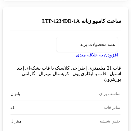
ساعت کاسیو زنانه LTP-1234DD-1A
همه محصولات برند
افزودن به علاقه مندی
قاب 21 میلیمتری | طراحی کلاسیک با قاب بشکه‌ای | بند
استیل | قاب با آبکاری یون | کریستال مینرال | گارانتی
پوزیترون
مناسب برای
بانوان
سایز قاب
21
جنس شیشه
مینرال