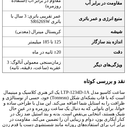
مقاوم در برابر آب (استفاده
مقاومت در برابر آب
روزمره)
عمر تقریبی باتری: 3 سال با
منبع انرژی و عمر باتری
باتری SR626SW
شیشه
کریستال مینرال (معدنی)
اندازه بند سازگار
125 تا 185 میلیمتر
دقت
±20 ثانیه در ماه
زمان‌سنجی معمولی آنالوگ: 3
ویژگی‌های دیگر
عقربه (ساعت، دقیقه، ثانیه)
نقد و بررسی کوتاه
ساعت کاسیو مدل LTP-1234D-1A یک اثر هنری کلاسیک و مینیمال
است که با قاب بشکه‌ای شکل (Tonneau) خود، حسی از نوستالژی و
ظرافت را به استایل شما اضافه می‌کند. این مدل با طراحی ساده و
خوانا، برای بانوانی که به دنبال یک ساعت روزمره و در عین حال
شیک هستند، انتخابی بی‌نقص است. بدنه و بند استیل ضد زنگ در
کنار آبکاری یون، دوام و زیبایی آن را تضمین می‌کند. مقاومت در
برابر آب برای استفاده‌های روزانه مانند شستشوی دست یا قدم زدن