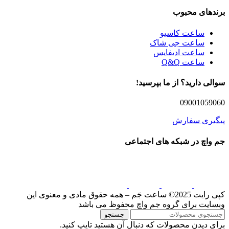
برندهای محبوب
ساعت کاسیو
ساعت جی شاک
ساعت ادیفایس
ساعت Q&Q
سوالی دارید؟ از ما بپرسید!
09001059060
پیگیری سفارش
جم واچ در شبکه های اجتماعی
کپی رایت 2025© ساعت جَم – همه حقوق مادی و معنوی این
وبسایت برای گروه جم واچ محفوظ می باشد
جستجو
برای دیدن محصولات که دنبال آن هستید تایپ کنید.