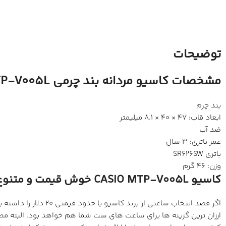
توضیحات
مشخصات کاسیو مردانه بند چرمی MTP-V005L
بند چرم
ابعاد قاب: 47 × 40 × 8.1 میلیمتر
ضد آب
عمر باتری: 3 سال
باتری SR626SW
وزن: 46 گرم
کاسیو CASIO MTP-V005L خوش قیمت و متنوع