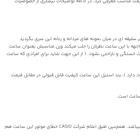
رزش خرید بالایی دارد. این سری را CASIO در سال 2015 بعنوان یک ساعت روزمره قیمت مناسب معرفی کرد، در ادامه توضیحات بیشتری از خصوصیات
و با هر سلیقه ای در میان نمونه های مردانه و زنانه این سری بگردید
مواجهه با این ساعت نظرتان را جلب میکند وزن مناسبش بعنوان ساعت
وزن دارد که باعث میشود طی استفاده روزمره باعث خستگی و ناراحتی نشود. ( از این جهت شاید برای افرادی که ساعت
ارد )، بند استیل این ساعت کیفیت قابل قبولی در مقابل قیمت
 ساعت است.
نگهداری شارژ باتری برای موتور کوارتز این ساعت 3 سال با باتری SR626SW عنوان شده و شماره منوال ( راهنما ) موومنت این ساعت هم 5361 میباشد. همچنین طبق اعلام شرکت CASIO خطای موتور این ساعت هم