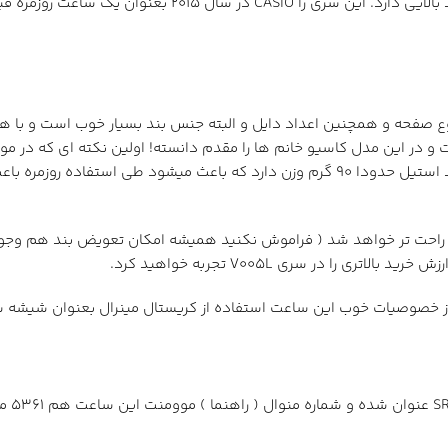
کیفیت بسیار مناسبی را به شما ارائه خواهد کرد و بدون شک ا
د کرد، رنگ های متنوع صفحه و همچنین اعداد دایل و البته جنس بند بسیار خوب است 
ت و در این مدل کاسیو خانم ها را مقدم دانسته! اولین نکته ای که در 
روزمره است، MTP-V005 در نمونه های بند چرمی حدود 46 گرم و با بند استیل حدودا 90 گرم 
احت تر خواهد شد ( فراموش نکنید همیشه امکان تعویض بند هم وجود د
ا در سری V005L تجربه خواهید کرد.
 از خصوصیات خوب این ساعت استفاده از کریستال مینرال بعنوان شیشه