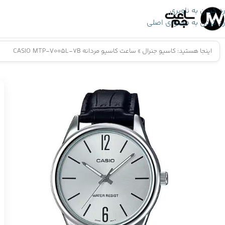
رد کردن به ناوبری
رد کردن به محتوای اصلی
اینجا هستید:
کاسیو جنرال
»
ساعت کاسیو مردانه CASIO MTP-V005L-7B