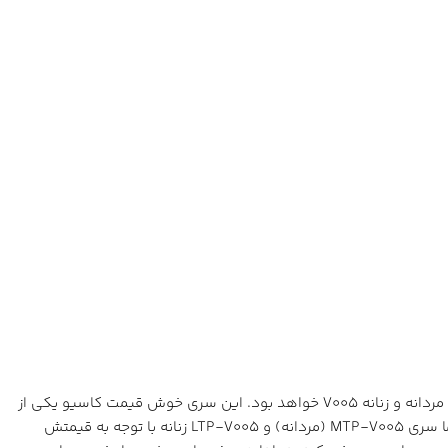
اگر قصد انتخاب ساعتی از برند کاسیو با حدود قیمتی 20 دلار را داشته باشید یکی از مدل هایی که در تنوع رنگ و طرح بالا قرار است ببینید سری مردانه و زنانه V005 خواهد بود. این سری خوش قیمت کاسیو یکی از
ارزان ترین گزینه ها برای ساعت های ست شما هم خواهد بود. البته مطمئنا انتخاب های با کیفیت تری هم در رنج قیمتی بالاتر خواهید داشت اما سری MTP-V005 (مردانه) و LTP-V005 زنانه با توجه به قیمتش