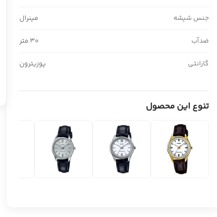
جنس شیشه
مینرال
ضدآب
30 متر
گارانتی
پوزیترون
تنوع این محصول