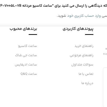
دگاهی را ارسال می کنید برای “ساعت کاسیو مردانه CASIO MTP-V005L-7B”
رسی
وارد حساب کاربری خود
شوید.
پیوندهای کاربردی
برندهای محبوب
راهنمای خرید
ساعت کاسیو
 به
ده
راهنمای مرجوعی
ساعت جی شاک
سوالات متداول
ساعت ادیفایس
تماس با ما
ساعت Q&Q
درباره ما