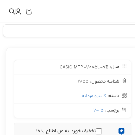
CASIO MTP-V005L-7B
مدل:
شناسه محصول:
2855
دسته:
کاسیو مردانه
برچسب:
V005
تخفیف خورد به من اطلاع بده!