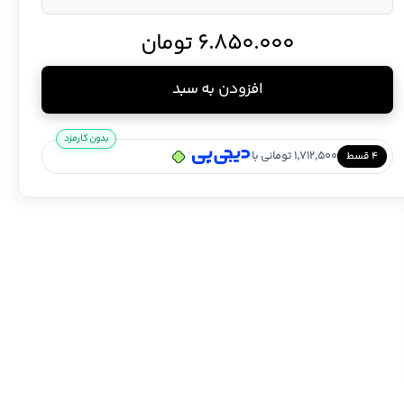
6.850.000
تومان
افزودن به سبد
بدون کارمزد
1,712,500 تومانی با
/
۴ قسط