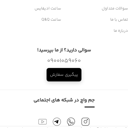
سوالات متداول
ساعت ادیفایس
تماس با ما
ساعت Q&Q
درباره ما
سوالی دارید؟ از ما بپرسید!
09001059060
پیگیری سفارش
جم واچ در شبکه های اجتماعی