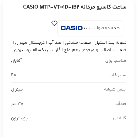
ساعت کاسیو مردانه CASIO MTP-VT01D-1B2
همه محصولات برند
نمونه بند استیل | صفحه مشکی | ضد آب | کریستال مینرال |
ضمانت اصالت و مرجوعی جم واچ | گارانتی یکساله پوزیترون
مناسب برای
آقایان
سایز قاب
40
جنس شیشه
مینرال
ضدآب
30 متر
گارانتی
پوزیترون