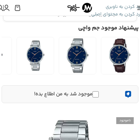
رد کردن به ناوبری
رد کردن به محتوای اصلی
اینجا هستید:
کاسیو جنرال
»
ساعت کاسیو مردانه CASIO MTP-VT01D-1B2
پیشنهاد موجود جم واچی
موجود شد به من اطلاع بده!
ناموجود