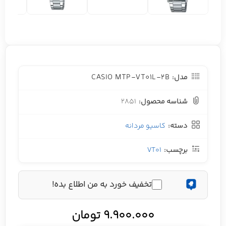
CASIO MTP-VT01L-2B
مدل:
شناسه محصول:
2851
دسته:
کاسیو مردانه
برچسب:
VT01
تخفیف خورد به من اطلاع بده!
9.900.000
تومان