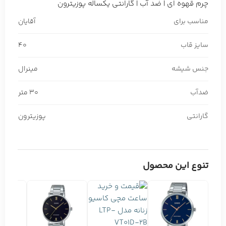
چرم قهوه ای | ضد آب | گارانتی یکساله پوزیترون
مناسب برای
آقایان
سایز قاب
40
جنس شیشه
مینرال
ضدآب
30 متر
گارانتی
پوزیترون
تنوع این محصول