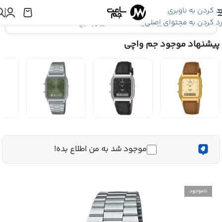
رد کردن به ناوبری
رد کردن به محتوای اصلی
اینجا هستید:
کاسیو جنرال
»
ساعت کاسیو وینتیج CASIO AQ-230A-7AMQY
پیشنهاد موجود جم واچی
موجود شد به من اطلاع بده!
ناموجود