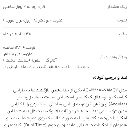
زنگ هشدار
آلارم روزانه / بوق ساعتی
تقویم
تقویم خودکار (28 روزه برای فوریه)
دقت
±30 ثانیه در ماه
فرمت 12/24 ساعته
زمان‌سنجی منظم:
ویژگی‌های دیگر
آنالوگ: 2 عقربه (ساعت، دقیقه)
دیجیتال: ساعت، دقیقه، ثانیه، ب.ظ، ماه، تاریخ، روز
نقد و بررسی کوتاه:
مدل AQ-230A-7AMQY یکی از جذاب‌ترین بازگشت‌ها به طراحی
کلاسیک و نوستالژیک کاسیو است. این ساعت با قاب زاویه‌دار
(Angular) و روکش کروم، به زیبایی سادگی سبک رترو را با کارایی
مدرن ترکیب می‌کند. نمایشگر دوگانه (آنالوگ-دیجیتال) به شما این
امکان را می‌دهد که زمان را به صورت کلاسیک روی عقربه‌ها ببینید و
همزمان از امکانات دیجیتالی مانند زمان دوم (Dual Time)، کرنومتر و