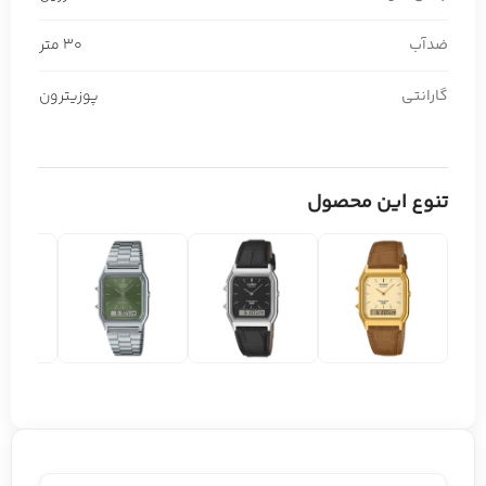
ضدآب
30 متر
گارانتی
پوزیترون
تنوع این محصول