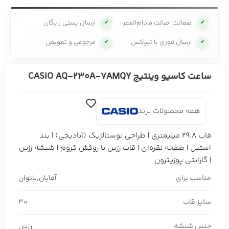
ضمانت اصالت مادام‌العمر
ارسال پستی رایگان
✔
✔
ارسال فوری با تیپاکس
مرجوعی و تعویض
✔
✔
ساعت کاسیو وینتیج CASIO AQ-230A-7AMQY
همه محصولات برند
قاب 29.8 میلیمتری | طراحی نوستالژیک (آنادیجی) | بند
استیل | صفحه نقره‌ای | قاب رزین با روکش کروم | شیشه رزین
| گارانتی پوزیترون
مناسب برای
آقایان
,
بانوان
سایز قاب
30
جنس شیشه
رزین