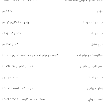
ابعاد (طول×عرض×ضخامت)
38.8 × 29.8 × 8.1 میلیمتر
وزن
47 گرم
جنس قاب و زه
رزین / آبکاری کروم
جنس بند
استیل ضد زنگ
نوع قفل
قابل تنظیم
مقاومت در برابر آب
مقاوم در برابر آب (در حد شستشوی دست)
عمر تقریبی باتری
3 سال (باتری SR920W)
جنس شیشه
شیشه رزین
زمان جهانی
زمان دوگانه (Dual time)
استاپ واچ
1/100 ثانیه (ظرفیت 59’59.99”)