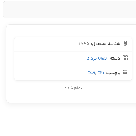
شناسه محصول:
2745
دسته:
Q&Q مردانه
برچسب:
C60
,
C59
تمام شده