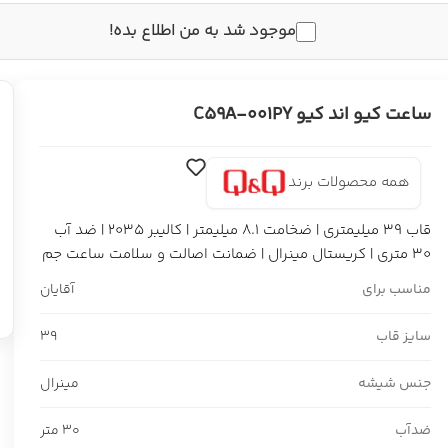
موجود شد به من اطلاع بده!
ساعت کیو اند کیو C59A-001PY
همه محصولات برند
قاب 39 میلیمتری | ضخامت 8.1 میلیمتر | کالیبر 2035 | ضد آب
30 متری | کریستال مینرال | ضمانت اصالت و سلامت ساعت جم
مناسب برای
آقایان
سایز قاب
39
جنس شیشه
مینرال
ضدآب
30 متر