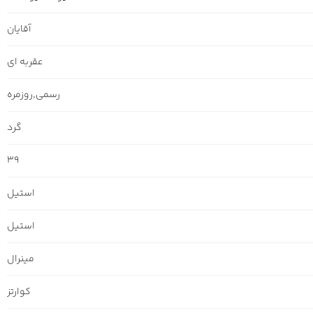
آقایان
عقربه ای
رسمی
,
روزمره
گرد
39
استیل
استیل
مینرال
کوارتز