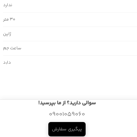
ندارد
30 متر
ژاپن
ساعت جم
دارد
سوالی دارید؟ از ما بپرسید!
09001059060
پیگیری سفارش