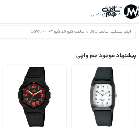
رد کردن به ناوبری
رد کردن به محتوای اصلی
اینجا هستید:
ساعت Q&Q
»
ساعت کیو اند کیو C59A-001PY
پیشنهاد موجود جم واچی