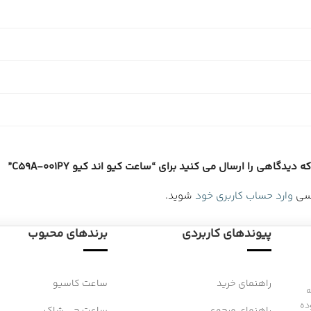
دیدگاهی را ارسال می کنید برای “ساعت کیو اند کیو C59A-001PY”
رسی
وارد حساب کاربری خود
شوید.
پیوندهای کاربردی
برندهای محبوب
راهنمای خرید
ساعت کاسیو
 به
ده
راهنمای مرجوعی
ساعت جی شاک