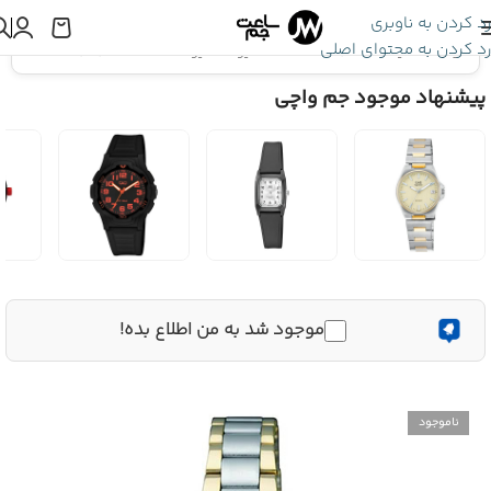
رد کردن به ناوبری
رد کردن به محتوای اصلی
اینجا هستید:
ساعت Q&Q
»
ساعت کیو اند کیو Q&Q C60A-004PY
پیشنهاد موجود جم واچی
موجود شد به من اطلاع بده!
ناموجود