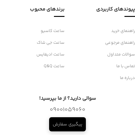
پیوندهای کاربردی
برندهای محبوب
راهنمای خرید
ساعت کاسیو
راهنمای مرجوعی
ساعت جی شاک
سوالات متداول
ساعت ادیفایس
تماس با ما
ساعت Q&Q
درباره ما
سوالی دارید؟ از ما بپرسید!
09001059060
پیگیری سفارش