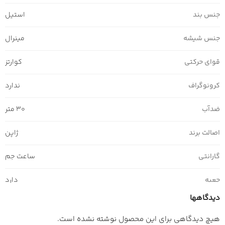
جنس بند
استیل
جنس شیشه
مینرال
قوای حرکتی
کوارتز
کرونوگراف
ندارد
ضدآب
30 متر
اصالت برند
ژاپن
گارانتی
ساعت جم
جعبه
دارد
دیدگاهها
هیچ دیدگاهی برای این محصول نوشته نشده است.