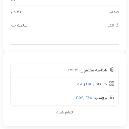
ضدآب
30 متر
گارانتی
ساعت جم
شناسه محصول:
2743
دسته:
Q&Q زنانه
برچسب:
C60
,
C59
تمام شده