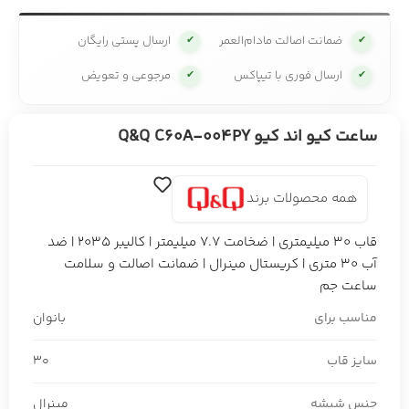
ضمانت اصالت مادام‌العمر
ارسال پستی رایگان
✔
✔
ارسال فوری با تیپاکس
مرجوعی و تعویض
✔
✔
ساعت کیو اند کیو Q&Q C60A-004PY
همه محصولات برند
قاب 30 میلیمتری | ضخامت 7.7 میلیمتر | کالیبر 2035 | ضد
آب 30 متری | کریستال مینرال | ضمانت اصالت و سلامت
ساعت جم
مناسب برای
بانوان
سایز قاب
30
جنس شیشه
مینرال