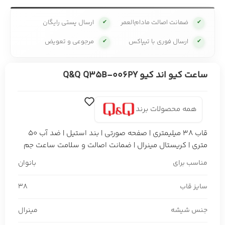
ضمانت اصالت مادام‌العمر
ارسال پستی رایگان
✔
✔
ارسال فوری با تیپاکس
مرجوعی و تعویض
✔
✔
ساعت کیو اند کیو Q&Q Q35B-006PY
همه محصولات برند
قاب 38 میلیمتری | صفحه صورتی | بند استیل | ضد آب 50
متری | کریستال مینرال | ضمانت اصالت و سلامت ساعت جم
مناسب برای
بانوان
سایز قاب
38
جنس شیشه
مینرال