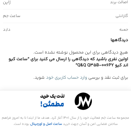
اصالت برند
ژاپن
گارانتی
ساعت جم
جعبه
دارد
دیدگاهها
هیچ دیدگاهی برای این محصول نوشته نشده است.
اولین نفری باشید که دیدگاهی را ارسال می کنید برای “ساعت کیو
اند کیو Q&Q Q35B-006PY”
برای ثبت نقد و بررسی
وارد حساب کاربری خود
شوید.
مجموعه ساعت جَم فعالیت خود را از سال 1401 آغاز کرد. هدف ما از ابتدا تا به امروز فراهم
ساختن فضایی امن و آسان جهت خرید
ساعت اصل و اورجینال
بوده است.