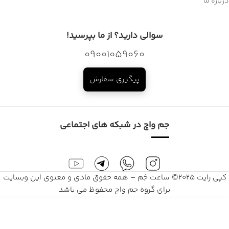
درباره ما
سوالی دارید؟ از ما بپرسید!
09001059060
پیگیری سفارش
جم واچ در شبکه های اجتماعی
کپی رایت 2025© ساعت جَم – همه حقوق مادی و معنوی این وبسایت
برای گروه جم واچ محفوظ می باشد