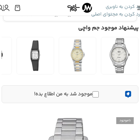
رد کردن به ناوبری
رد کردن به محتوای اصلی
اینجا هستید:
ساعت Q&Q
»
ساعت کیو اند کیو Q&Q Q35B-006PY
پیشنهاد موجود جم واچی
موجود شد به من اطلاع بده!
ناموجود