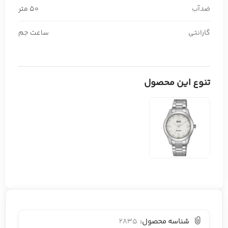
ضدآب
50 متر
گارانتی
ساعت جم
تنوع این محصول
شناسه محصول:
2835