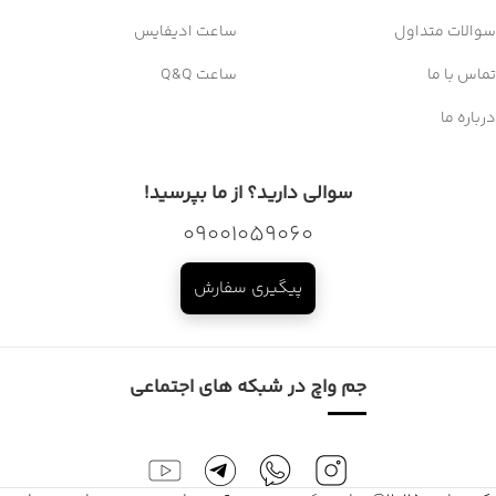
سوالات متداول
ساعت ادیفایس
تماس با ما
ساعت Q&Q
درباره ما
سوالی دارید؟ از ما بپرسید!
09001059060
پیگیری سفارش
جم واچ در شبکه های اجتماعی