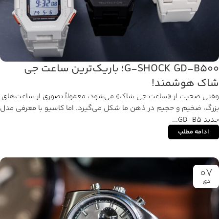
G-SHOCK GD-B500؛ باریک‌ترین ساعت جی
شاک هوشمند!
وقتی صحبت از «ساعت جی شاک» می‌شود، معمولاً تصوری از ساعت‌های
بزرگ، ضخیم و حجیم در ذهن ما شکل می‌گیرد. اما کاسیو با معرفی مدل
جدید GD-B5...
ادامه مطلب
07
دی