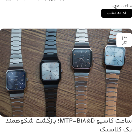
ساعت مچ...
ادامه مطلب
14
آذر
ساعت کاسیو MTP-B185D؛ بازگشت شکوهمند
یک کلاسیک