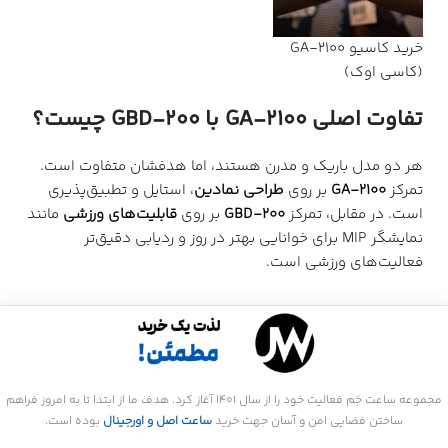
خرید کاسیو GA-2100
(کاسی اوک)
تفاوت اصلی GA-2100 با GBD-200 چیست؟
هر دو مدل باریک و مدرن هستند، اما هدفشان متفاوت است.
تمرکز
GA-2100
بر روی
طراحی نمادین
، استایل و تطبیق‌پذیری
است. در مقابل، تمرکز
GBD-200
بر روی
قابلیت‌های ورزشی
مانند
نمایشگر MIP برای خوانایی بهتر در روز و ردیابی دقیق‌تر
فعالیت‌های ورزشی است.
مجموعه ساعت جَم فعالیت خود را از سال 1401 آغاز کرد. هدف ما از ابتدا تا به امروز فراهم
ساختن فضایی امن و آسان جهت خرید
ساعت اصل و اورجینال
بوده است.