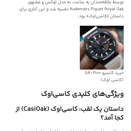
توسط علاقه‌مندان به ساعت، به مدل لوکس و مشهور
Audemars Piguet Royal Oak تشبیه شد و این آغازی برای
داستان «کاسی‌اوک» بود.
خرید کاسیو GA-2100
(کاسی اوک)
ویژگی‌های کلیدی کاسی‌اوک
داستان یک لقب: کاسی‌اوک (CasiOak) از
کجا آمد؟
این لقب جذاب توسط طرفداران و منتقدان ساعت در سراسر