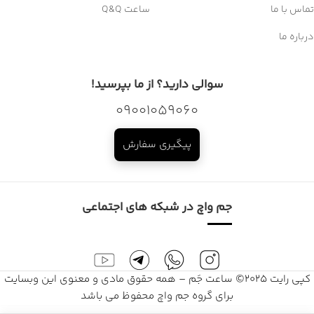
تماس با ما
ساعت Q&Q
درباره ما
سوالی دارید؟ از ما بپرسید!
09001059060
پیگیری سفارش
جم واچ در شبکه های اجتماعی
کپی رایت 2025© ساعت جَم – همه حقوق مادی و معنوی این وبسایت
برای گروه جم واچ محفوظ می باشد