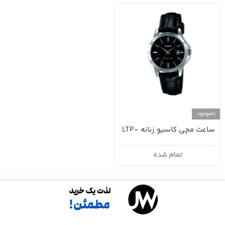
ناموجود
ساعت مچی کاسیو زنانه LTP-
V004L-1A
تمام شده