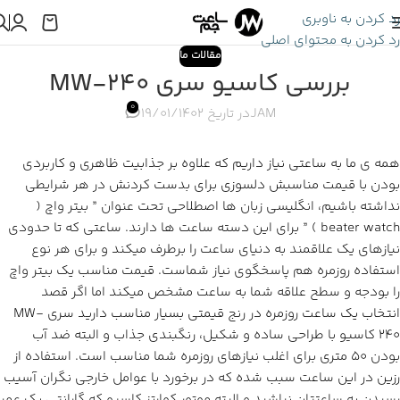
رد کردن به ناوبری
رد کردن به محتوای اصلی
مقالات ما
بررسی کاسیو سری MW-240
0
JAM
در تاریخ 19/01/1402
همه ی ما به ساعتی نیاز داریم که علاوه بر جذابیت ظاهری و کاربردی
بودن با قیمت مناسبش دلسوزی برای بدست کردنش در هر شرایطی
نداشته باشیم، انگلیسی زبان ها اصطلاحی تحت عنوان ” بیتر واچ (
beater watch ) ” برای این دسته ساعت ها دارند. ساعتی که تا حدودی
نیازهای یک علاقمند به دنیای ساعت را برطرف میکند و برای هر نوع
استفاده روزمره هم پاسخگوی نیاز شماست. قیمت مناسب یک بیتر واچ
را بودجه و سطح علاقه شما به ساعت مشخص میکند اما اگر قصد
انتخاب یک ساعت روزمره در رنج قیمتی بسیار مناسب دارید سری MW-
240 کاسیو با طراحی ساده و شکیل، رنگبندی جذاب و البته ضد آب
بودن 50 متری برای اغلب نیازهای روزمره شما مناسب است. استفاده از
رزین در این ساعت سبب شده که در برخورد با عوامل خارجی نگران آسیب
رسیدن به ساعتتان نباشید و البته موتور کوارتز کاسیو که گارانتی یک عمر