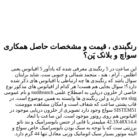
رنگبندی ، قیمت و مشخصات حاصل همکاری
سواچ و بلانک پَن؟
این ساعت در 5 رنگبندی معرفی شده که یادآور 5 اقیانوس یعنی
اطلس ، آرام ، هند ، منجمد شمالی و جنوبی ست. شاید برایتان
سوال باشد که رنگبندی ها چه ارتباطی با اقیانوس های ذکر شده
دارد؟! سوال بجایی هم هست! هر کدام از اقیانوس های مذکور نوع
خاصی از حلزون دریایی به اصطلاح علمی nudibranch و نام عمومی
sea slug دارند و این رنگبندی ها وابسته به همین موضوع است. در
قاب پشتی ساعت که شفاف است و امکان مشاهده موومنت
SISTEM51 سواچ وجود دارد تصویری از حلزون دریایی موجود در
اقیانوس هم روی روتور موجود است. این ساعت با ابعاد
42.3X48X14.4 میلیمتر با قابی از جنس بایوسرامیک و بند ناتو
برزنتی ست که با توجه به سبک بودن بایوسرامیک خاص سواچ و
البته موتور بسیار سبک اتوماتیک وزنی معادل تنها 44 گرم دارد.