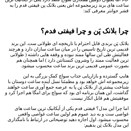
ساعت های برند زیرمجموعه اش یعنی بلانک پن فیفتی فدم را به
قشر جوانتر معرفی کند:
چرا بلانک پَن و چرا فیفتی فدم؟
بلانک پَن برندی قابل احترام با تاریخچه ای طولانی ست. این برند
قدیمی ترین تاریخ تاسیس را در میان ساعت سازان دارد و هرچند
فعالیتش طی این سالها ممتد نبوده و وقفه هایی داشته ( طولانی
ترین فعالیت ممتد را وشرون کنستانتن دارد ) اما همچنان هم
بصورت عمومی قدیمی ترین برند ساعت محسوب میشود.
هایپ گسترده و بازاریابی جذاب سواچ کمک بزرگی به این
زیرمجموعه اش خواهد بود و مطمئنا نسل آینده ساعت دوستان با
شناخت بیشتری از بلانک پَن پا به عرصه جمع آوری ساعت خواهند
گذاشت، این همان برنامه ای بود که سواچ برای امگا هم اجرا کرد و
موفقیتش هم قابل انکار نیست.
اما چرا این مدل؟ فیفتی فدم یکی از آیکانیک ترین ساعت های
غواصی ست و به دید عموم هم اولین ساعت غواصی واقعی
محسوب میشود. اول اجازه دهید توضیحاتی در ارتباط با نامگذاری
این مدل بلانک پَن بدهیم: