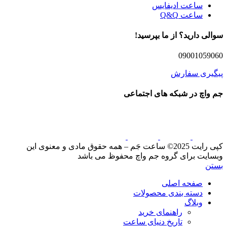
ساعت ادیفایس
ساعت Q&Q
سوالی دارید؟ از ما بپرسید!
09001059060
پیگیری سفارش
جم واچ در شبکه های اجتماعی
کپی رایت 2025© ساعت جَم – همه حقوق مادی و معنوی این
وبسایت برای گروه جم واچ محفوظ می باشد
بستن
صفحه اصلی
دسته بندی محصولات
وبلاگ
راهنمای خرید
تاریخ دنیای ساعت