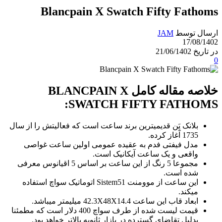
Blancpain X Swatch Fifty Fathoms
ارسال توسط
JAM
17/08/1402
در تاریخ 21/06/1402
0
خلاصه مقاله کامل BLANCPAIN X
SWATCH FIFTY FATHOMS:
بلانک پَن قدیمیترین برند ساعت است که فعالیتش را از سال
1735 آغاز کرده.
مدل فیفتی فدم به عقیده عمومی اولین ساعت غواصی
واقعی و یک ساعت آیکانیک است.
مجموعا 5 رنگ از این ساعت بر اساس 5 اقیانوس معرفی
شده است.
این ساعت از موومنت Sistem51 اتوماتیک سواچ استفاده
میکند.
ابعاد قاب این ساعت 42.3X48X14.4 میلیمتر میباشد.
قیمت لیست شده از طرف سواچ 400 دلار است که مطمئنا
بدلیل تقاضای گسترده در بازار ثانویه بالاتر خواهد بود.