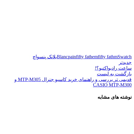
Swatch
fifty fathm
fifty fathem
Blancpain
بلانک پن
سواچ
جدیدتر
ساعت رادیواکتیو؟!
بازگشت به لیست
قدیمی تر
بررسی و راهنمای خرید کاسیو جنرال MTP-M305 و
CASIO MTP-M300
نوشته های مشابه