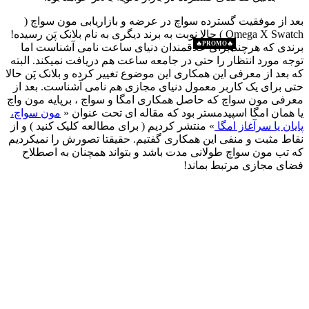
بعد از موفقیت گسترده سواچ در عرضه و بازاریابی مون سواچ (
Omega X Swatch ) حالا نوبت به برند دیگری به نام بلانک پَن رسیده!
🔥PROMO🔥
🔥PROMO🔥
برندی که هرچند برای علاقمندان دنیای ساعت نامی آشناست اما
توجه مورد انتظار را حتی در جامعه ساعت هم دریافت نمیکند. البته
که بعد از معرفی این همکاری این موضوع تغییر کرده و بلانک پَن حالا
حتی برای یک کاربر معمول دنیای مجازی هم نامی آشناست. بعد از
معرفی مون سواچ که حاصل همکاری امگا و سواچ ، برپایه مون واچ
یا همان امگا اسپیدمستر بود که مقاله ای تحت عنوان «
مون سواچ،
پایان یا سرآغاز امگا
» منتشر کردیم ( برای مطالعه کلیک کنید ) و از
نقاط مثبت و منفی این همکاری گفتیم. حقیقتا تصورش را نمیکردیم
که تب مون سواچ طولانی مدت باشد و بتواند همچنان به اصطلاح
فضای مجازی مرتبط بماند!