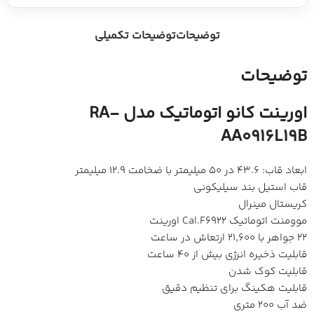
توضیحات
توضیحات تکمیلی
توضیحات
اورینت کانو اتوماتیک مدل RA-
AA0916L19B
ابعاد قاب: 43.6 در 50 میلیمتر با ضخامت 12.9 میلیمتر
قاب استیل بند سیلیکونی
کریستال مینرال
موومنت اتوماتیک Cal.F6922 اورینت
22 جواهر با 21,600 ارتعاش در ساعت
قابلیت ذخیره انرژی بیش از 40 ساعت
قابلیت کوک شدن
قابلیت هکینگ برای تنظیم دقیق
ضد آب 200 متری