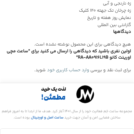
زه نارنجی و آبی
زه چرخان تک جهته 120 کلیک
نمایش روز هفته و تاریخ
گارانتی بین المللی
دیدگاهها
هیچ دیدگاهی برای این محصول نوشته نشده است.
اولین نفری باشید که دیدگاهی را ارسال می کنید برای “ساعت مچی
اورینت کانو RA-AA0916L19B”
برای ثبت نقد و بررسی
وارد حساب کاربری خود
شوید.
مجموعه ساعت جَم فعالیت خود را از سال 1401 آغاز کرد. هدف ما از ابتدا تا به امروز فراهم
ساختن فضایی امن و آسان جهت خرید
ساعت اصل و اورجینال
بوده است.