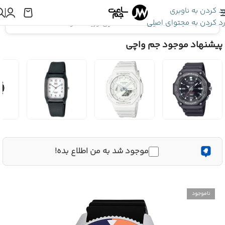
رد کردن به ناوبری
رد کردن به محتوای اصلی
اینجا هستید:
ساعت اورینت
»
ساعت مچی اورینت کانو RA-AA0916L19B
پیشنهاد موجود جم واچی
موجود شد به من اطلاع بده!
ناموجود