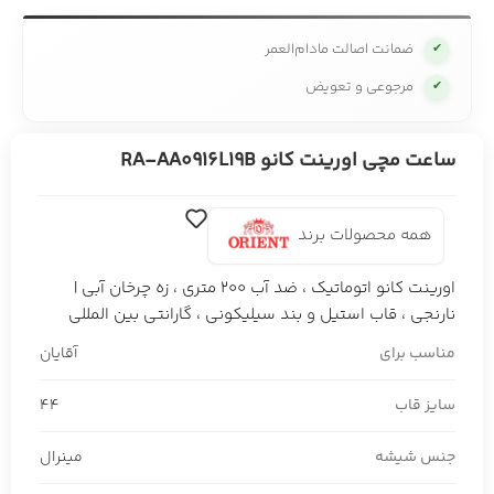
ضمانت اصالت مادام‌العمر
✔
مرجوعی و تعویض
✔
ساعت مچی اورینت کانو RA-AA0916L19B
همه محصولات برند
اورینت کانو اتوماتیک ، ضد آب 200 متری ، زه چرخان آبی |
نارنجی ، قاب استیل و بند سیلیکونی ، گارانتی بین المللی
مناسب برای
آقایان
سایز قاب
44
جنس شیشه
مینرال