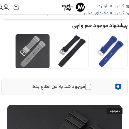
رد کردن به ناوبری
رد کردن به محتوای اصلی
اینجا هستید:
بند ساعت جی شاک
»
بند ساعت مچی جی شاک GA-2100 – رنگ مشکی
پیشنهاد موجود جم واچی
موجود شد به من اطلاع بده!
ناموجود