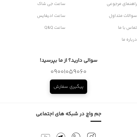
راهنمای مرجوعی
ساعت جی شاک
سوالات متداول
ساعت ادیفایس
تماس با ما
ساعت Q&Q
درباره ما
سوالی دارید؟ از ما بپرسید!
09001059060
پیگیری سفارش
جم واچ در شبکه های اجتماعی