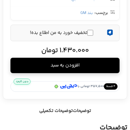
برچسب:
بند GM
تخفیف خورد به من اطلاع بده!
1.430.000
تومان
افزودن به سبد
بدون کارمزد
/
357,500 تومانی با
۴ قسط
توضیحات
توضیحات تکمیلی
توضیحات