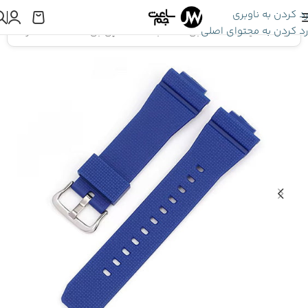
رد کردن به ناوبری
رد کردن به محتوای اصلی
اینجا هستید:
بند ساعت جی شاک
»
بند ساعت مچی جی شاک GM-2100 رنگ آبی