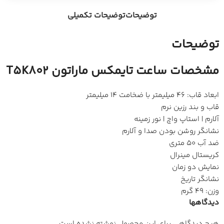
توضیحات
توضیحات تکمیلی
توضیحات
مشخصات ساعت تایمکس ماراتون T5K802
ابعاد قاب: 46 میلیمتر با ضخامت 14 میلیمتر
قاب و بند رزین نرم
آلارم | استاپ واچ | نور زمینه
نشانگر روشن بودن صدا و آلارم
ضد آب 50 متری
کریستال مینرال
نمایش دو زمان
نشانگر تاریخ
وزن: 49 گرم
دیدگاهها
هیچ دیدگاهی برای این محصول نوشته نشده است.