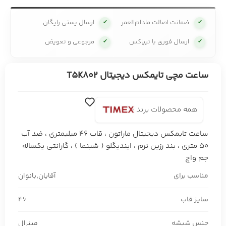
ضمانت اصالت مادام‌العمر
ارسال پستی رایگان
✔
✔
ارسال فوری با تیپاکس
مرجوعی و تعویض
✔
✔
ساعت مچی تایمکس دیجیتال T5K802
همه محصولات برند
ساعت تایمکس دیجیتال ماراتون ، قاب 46 میلیمتری ، ضد آب
50 متری ، بند رزین نرم ، ایندیگلو ( شبنما ) ، گارانتی یکساله
جم واچ
مناسب برای
آقایان
,
بانوان
سایز قاب
46
جنس شیشه
مینرال