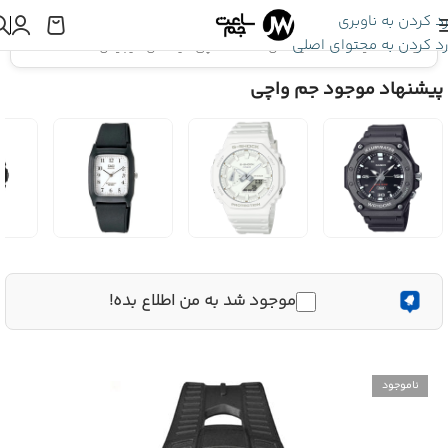
رد کردن به ناوبری
رد کردن به محتوای اصلی
اینجا هستید:
ساعت تایمکس
»
ساعت مچی تایمکس دیجیتال T5K802
پیشنهاد موجود جم واچی
موجود شد به من اطلاع بده!
ناموجود