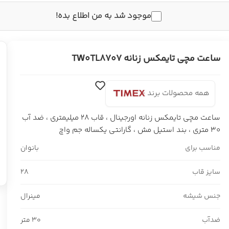
موجود شد به من اطلاع بده!
ساعت مچی تایمکس زنانه TW0TL8707
همه محصولات برند
ساعت مچی تایمکس زنانه اورجینال ، قاب 28 میلیمتری ، ضد آب
30 متری ، بند استیل مش ، گارانتی یکساله جم واچ
مناسب برای
بانوان
سایز قاب
28
جنس شیشه
مینرال
ضدآب
30 متر