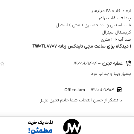
ابعاد قاب: 28 میلیمتر
پرداخت قاب براق
قاب استیل و بند حصیری ( مش ) استیل
کریستال مینرال
ضد آب 30 متری
1 دیدگاه برای
ساعت مچی تایمکس زنانه TW0TL8707
عطیه تجری
–
14/08/1404
بسیار زیبا و جذاب بود
–
14/08/1404
OfficeJam
با تشکر از حسن انتخاب شما خانم تجری عزیز