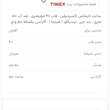
همه محصولات برند
ساعت تایمکس اکسپدیشن ، قاب 40 میلیمتری ، ضد آب 50
متری ، بند جیر ، ایندیگلو ( شبنما ) ، گارانتی یکساله جم واچ
مناسب برای
آقایان
سایز قاب
40
جنس شیشه
مینرال
ضدآب
50 متر
گارانتی
ساعت جم