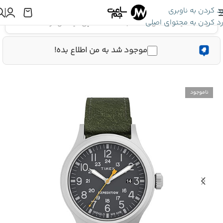
رد کردن به ناوبری
رد کردن به محتوای اصلی
اینجا هستید:
تایمکس Expedition
»
ساعت مچی تایمکس مردانه T49961
موجود شد به من اطلاع بده!
ناموجود