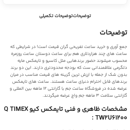
توضیحات
توضیحات تکمیلی
توضیحات
جمع آوری و خرید ساعت تفریحی گران قیمت است! در شرایطی که
ساعت های چند هزاردلاری هم برای ساعت دوستان ساعت روزمره
محسوب میشوند حضور برندهایی مثل کاسیو و تایمکس مایه
دلگرمی علاقمندانی ست که بودجه محدودتری دارند. این دو برند
بدون شک از جمله با ارزش ترین گزینه های قیمت مناسب در میان
برندهای قابل احترام دنیای ساعت هستند. ساعت های تایمکس
عرضه شده در فروشگاه ساعت جم با گارانتی 12 ماهه بین المللی و
گارانتی سلامت 3 ماهه جم واچ عرضه میگردند.
مشخصات ظاهری و فنی تایمکس کیو Q TIMEX
TW2U61200 :