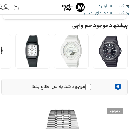
رد کردن به ناوبری
رد کردن به محتوای اصلی
اینجا هستید:
ساعت تایمکس
»
ساعت مچی تایمکس مردانه TW2U61200
پیشنهاد موجود جم واچی
موجود شد به من اطلاع بده!
ناموجود