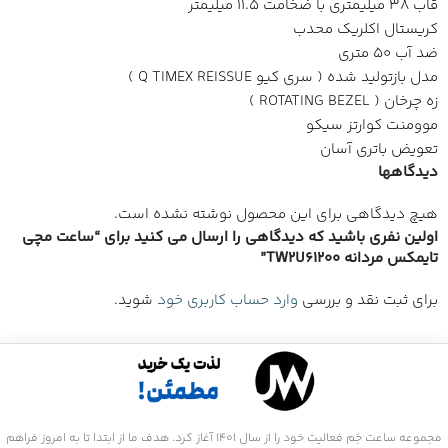
قاب 38 میلیمتری با ضخامت 11.5 میلیمتر
کریستال اکلریک محدب
ضد آب 50 متری
مدل بازتولید شده ( سری کیو Q TIMEX REISSUE )
زه چرخان ( ROTATING BEZEL )
موومنت کوارتز سیکو
تعویض باتری آسان
دیدگاهها
هیچ دیدگاهی برای این محصول نوشته نشده است.
اولین نفری باشید که دیدگاهی را ارسال می کنید برای “ساعت مچی
تایمکس مردانه TW2U61200”
برای ثبت نقد و بررسی
وارد حساب کاربری خود
شوید.
مجموعه ساعت جَم فعالیت خود را از سال 1401 آغاز کرد. هدف ما از ابتدا تا به امروز فراهم