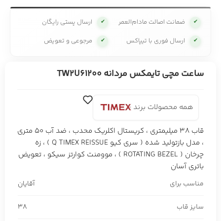
ضمانت اصالت مادام‌العمر
ارسال پستی رایگان
✔
✔
ارسال فوری با تیپاکس
مرجوعی و تعویض
✔
✔
ساعت مچی تایمکس مردانه TW2U61200
همه محصولات برند
قاب 38 میلیمتری ، کریستال اکلریک محدب ، ضد آب 50 متری
، مدل بازتولید شده ( سری کیو Q TIMEX REISSUE ) ، زه
چرخان ( ROTATING BEZEL ) ، موومنت کوارتز سیکو ، تعویض
باتری آسان
مناسب برای
آقایان
سایز قاب
38