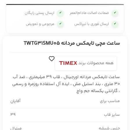
ضمانت اصالت مادام‌العمر
ارسال پستی رایگان
✔
✔
ارسال فوری با تیپاکس
مرجوعی و تعویض
✔
✔
ساعت مچی تایمکس مردانه TWTG31SMU05
همه محصولات برند
ساعت تایمکس مردانه اورجینال ، قاب 39 میلیمتری ، ضد آب
30 متری ، بند استیل مش ، ایده آل استفاده روزمره و رسمی
، گارانتی یکساله جم واچ
مناسب برای
آقایان
سایز قاب
39
جنس شیشه
مینرال