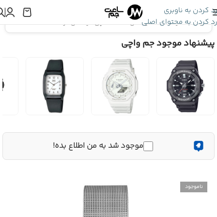
رد کردن به ناوبری
رد کردن به محتوای اصلی
اینجا هستید:
ساعت تایمکس
»
ساعت مچی تایمکس مردانه TWTG31SMU05
پیشنهاد موجود جم واچی
موجود شد به من اطلاع بده!
ناموجود