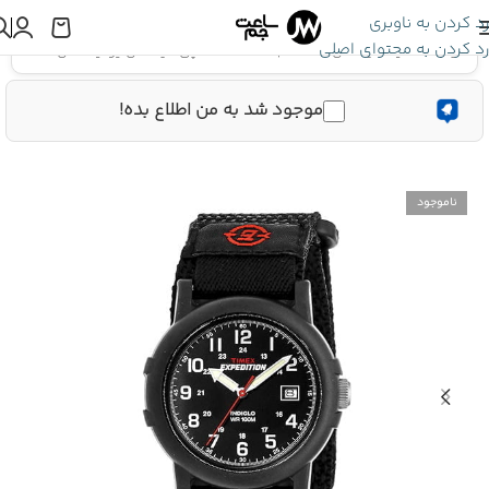
رد کردن به ناوبری
رد کردن به محتوای اصلی
اینجا هستید:
تایمکس Expedition
»
ساعت مچی تایمکس یونیسکس T40011
موجود شد به من اطلاع بده!
ناموجود