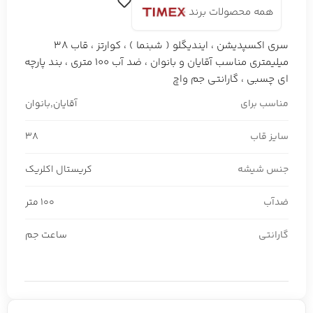
همه محصولات برند
سری اکسپدیشن ، ایندیگلو ( شبنما ) ، کوارتز ، قاب 38
میلیمتری مناسب آقایان و بانوان ، ضد آب 100 متری ، بند پارچه
ای چسبی ، گارانتی جم واچ
مناسب برای
آقایان
,
بانوان
سایز قاب
38
جنس شیشه
کریستال اکلریک
ضدآب
100 متر
گارانتی
ساعت جم