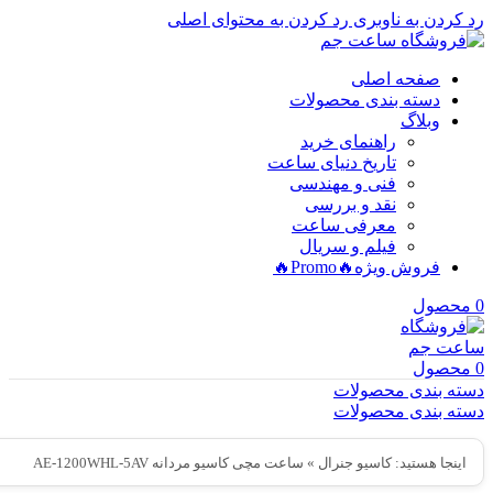
رد کردن به ناوبری
رد کردن به محتوای اصلی
صفحه اصلی
دسته بندی محصولات
وبلاگ
راهنمای خرید
تاریخ دنیای ساعت
فنی و مهندسی
نقد و بررسی
معرفی ساعت
فیلم و سریال
فروش ویژه
🔥Promo🔥
0
محصول
0
محصول
دسته بندی محصولات
دسته بندی محصولات
اینجا هستید:
کاسیو جنرال
»
ساعت مچی کاسیو مردانه AE-1200WHL-5AV