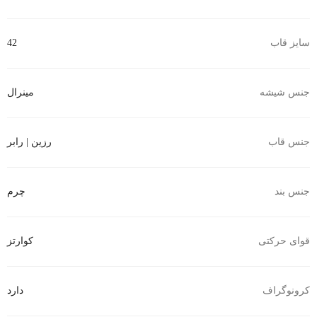
سایز قاب
42
جنس شیشه
مینرال
جنس قاب
رزین | رابر
جنس بند
چرم
قوای حرکتی
کوارتز
کرونوگراف
دارد