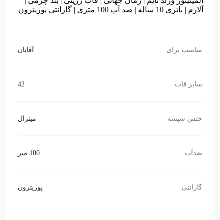
المینیتور ورلد تایم | زمان جهانی | قاب رزینی | بند چرمی |
آلارم | باتری 10 ساله | ضد آب 100 متری | گارانتی پوزیترون
مناسب برای
آقایان
سایز قاب
42
جنس شیشه
مینرال
ضدآب
100 متر
گارانتی
پوزیترون